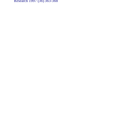
Research 1997 (36) 363-368