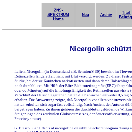
ZNS-
Titel-
SPEKTRUM
Neu
Archiv
Beiträ
Home
Nicergolin schützt
Italien. Nicergolin (in Deutschland z.B. Sermion® 30) bewahrt im Tierver
Retinazellen längere Zeit nicht mit Blut versorgt werden. Zu dieser Fest
Studie, bei der sie Kaninchen narkotisierten und dann deren Halsschlaga
noch durchblutet. Mit Hilfe der Blitz-Elektroretinografie (ERG) überprüft
oder 60 Minuten) auf die Erholungsfähigkeit der Retinazellen auswirkte 
Verschluß der Halsschlagarterien hatten die Kaninchen entweder 0,5 mg
erhalten. Die Auswertung zeigte, daß Nicergolin vor allem vor irreversible
hatten, erholten sich sogar fast vollständig. Nach Ansicht der Autoren d
beigetragen haben. Zu ihnen gehören die durchblutungsfördernde Wirkung
Steigerungen des zerebralen Glukoseumsatzes, der Sauerstoffverwertung,
Proteinsynthese).
G. Blasco u. a.: Effects of nicergoline on rabbit electroretinogram during