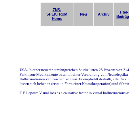
ZNS-
Titel-
SPEKTRUM
Neu
Archiv
Beiträ
Home
USA.
In einer neueren umfangreichen Studie litten 25 Prozent von 21
Parkinson-Medikamente bzw. mit einer Verordnung von Neuroleptika zu
Halluzinationen verursachen können. Er empfiehlt deshalb, alle Park
lassen sich beheben (etwa in Form einer Kataraktoperation) und führe
F. E Lepore: Visual loss as a causative factor in visual hallucinations