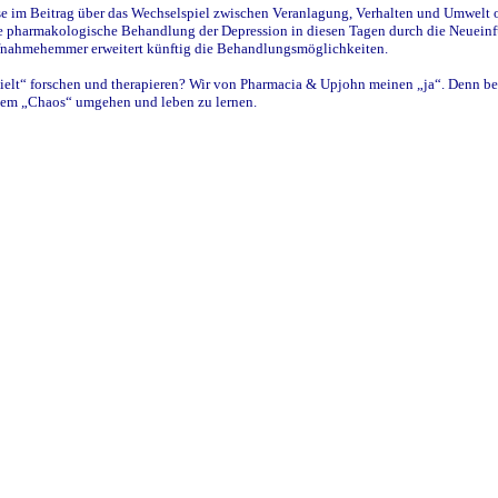
se im Beitrag über das Wechselspiel zwischen Veranlagung, Verhalten und Umwelt od
ch die pharmakologische Behandlung der Depression in diesen Tagen durch die Ne
ufnahmehemmer erweitert künftig die Behandlungsmöglichkeiten.
lt“ forschen und therapieren? Wir von Pharmacia & Upjohn meinen „ja“. Denn berei
dem „Chaos“ umgehen und leben zu lernen.