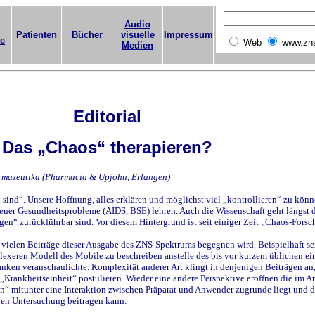
Audio
Patienten
Bücher
visuelle
Impressum
ge
Web
www.zn
Medien
Editorial
Das „Chaos“ therapieren?
harmazeutika (Pharmacia & Upjohn, Erlangen)
sind“. Unsere Hoffnung, alles erklären und möglichst viel „kontrollieren“ zu könn
neuer Gesundheitsprobleme (AIDS, BSE) lehren. Auch die Wissenschaft geht längst 
en“ zurückführbar sind. Vor diesem Hintergrund ist seit einiger Zeit „Chaos-Fors
n vielen Beiträge dieser Ausgabe des ZNS-Spektrums begegnen wird. Beispielhaft sei
ren Modell des Mobile zu beschreiben anstelle des bis vor kurzem üblichen einf
en veranschaulichte. Komplexität anderer Art klingt in denjenigen Beiträgen an,
rankheitseinheit“ postulieren. Wieder eine andere Perspektive eröffnen die im Angs
 mitunter eine Interaktion zwischen Präparat und Anwender zugrunde liegt und da
hen Untersuchung beitragen kann.