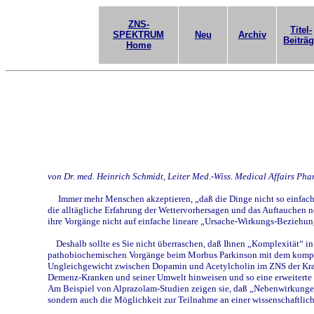
ZNS-
Titel-
SPEKTRUM
Neu
Archiv
Beiträ
Home
von Dr. med. Heinrich Schmidt, Leiter Med.-Wiss. Medical Affairs P
Immer mehr Menschen akzeptieren, „daß die Dinge nicht so einfach 
die alltägliche Erfahrung der Wettervorhersagen und das Auftauchen 
ihre Vorgänge nicht auf einfache lineare „Ursache-Wirkungs-Beziehung
Deshalb sollte es Sie nicht überraschen, daß Ihnen „Komplexität“ i
pathobiochemischen Vorgänge beim Morbus Parkinson mit dem komplexe
Ungleichgewicht zwischen Dopamin und Acetylcholin im ZNS der Krank
Demenz-Kranken und seiner Umwelt hinweisen und so eine erweiterte „K
Am Beispiel von Alprazolam-Studien zeigen sie, daß „Nebenwirkungen“
sondern auch die Möglichkeit zur Teilnahme an einer wissenschaftlic