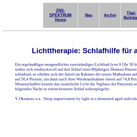
ZNS-
Titel-
SPEKTRUM
Neu
Archiv
Beiträ
Home
Lichttherapie: Schlafhilfe für
Ein regelmäßiges morgendliches zweistündiges Lichtbad (von 9 Uhr 30 b
wirkte sich eindrucksvoll auf den Schlaf einer 89jährigen Demenz-Patien
schlafend, so erhöhte sich der Anteil im Rahmen der neuen Maßnahme au
auf 50,4 Prozent, um dann nach ihrer Wiederaufnahme erneut auf 74,8 Pro
Wissenschaftler könnte das zusätzliche Licht die Vigilanz der Patienten w
folgenden Nacht in einem besseren Schlaf widerspiegelte.
Y. Okumoto u.a.: Sleep improvement by light in a demented aged individ