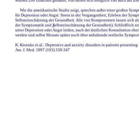
wurden 260 Ursachen genannt, von denen sich lediglich vier auch auf E
Wie die amerikanische Studie zeigt, sprechen außer einer großen Sym
für Depression oder Angst: Stress in der Vergangenheit, Erleben der Sym
Selbsteinschätzung der Gesundheit. Alle vier Komponenten lassen sich al
der Symptomatik und
S
elbsteinschätzung der Gesundheit). Schließlich ze
unter Depression oder Angst leiden, nach der ärztlichen Konsultation eher 
werden und selbst Monate später noch über anhaltende seelische Symptom
K. Kroenke et al.: Depressive and anxiety disorders in patients presenting
Am. J. Med. 1997 (103) 339-347