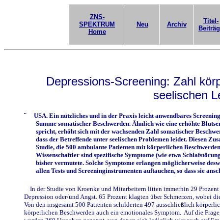
ZNS-
Titel-
SPEKTRUM
Neu
Archiv
Beiträ
Home
Depressions-Screening: Zahl kör
seelischen L
¨
USA. Ein nützliches und in der Praxis leicht anwendbares Screening
Summe somatischer Beschwerden. Ähnlich wie eine erhöhte Blutse
spricht, erhöht sich mit der wachsenden Zahl somatischer Beschwer
dass der Betreffende unter seelischen Problemen leidet. Diesen Z
Studie, die 500 ambulante Patienten mit körperlichen Beschwerden
Wissenschaftler sind spezifische Symptome (wie etwa Schlafstörun
bisher vermutete. Solche Symptome erlangen möglicherweise desw
allen Tests und Screeninginstrumenten auftauchen, so dass sie ans
In der Studie von Kroenke und Mitarbeitern litten immerhin 29 Prozent 
Depression oder/und Angst. 65 Prozent klagten über Schmerzen, wobei di
Von den insgesamt 500 Patienten schilderten 497 ausschließlich körperl
körperlichen Beschwerden auch ein emotionales Symptom.
Auf die Frage