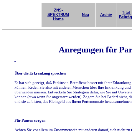
ZNS-
Titel-
SPEKTRUM
Neu
Archiv
Beiträ
Home
Anregungen für Pa
¨
Über die Erkrankung sprechen
Es hat sich gezeigt, daß Parkinson-Betroffene besser mit ihrer Erkranku
können. Reden Sie also mit anderen Menschen über Ihre Erkrankung und k
überwinden müssen. Entwickeln Sie Strategien dafür, wie Sie mit Unvers
können (etwa wenn Sie angestarrt werden). Zögern Sie bei Bedarf nicht, 
und sie zu bitten, das Kleingeld aus Ihrem Portemonnaie herauszunehmen
Für Pausen sorgen
Achten Sie vor allem im Zusammensein mit anderen darauf, sich nicht zu 