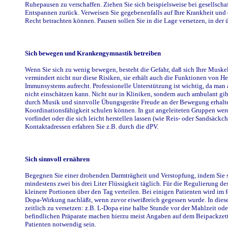
Ruhepausen zu verschaffen. Ziehen Sie sich beispielsweise bei gesellsc
Entspannen zurück. Verweisen Sie gegebenenfalls auf Ihre Krankheit und 
Recht betrachten können. Pausen sollen Sie in die Lage versetzen, in der
Sich bewegen und Krankengymnastik betreiben
Wenn Sie sich zu wenig bewegen, besteht die Gefahr, daß sich Ihre Musk
vermindert nicht nur diese Risiken, sie erhält auch die Funktionen von He
Immunsystems aufrecht. Professionelle Unterstützung ist wichtig, da man
nicht einschätzen kann. Nicht nur in Kliniken, sondern auch ambulant gib
durch Musik und sinnvolle Übungsgeräte Freude an der Bewegung erhalt
Koordinationsfähigkeit schulen können. In gut angeleiteten Gruppen wer
vorfindet oder die sich leicht herstellen lassen (wie Reis- oder Sandsäckc
Kontaktadressen erfahren Sie z.B. durch die dPV.
Sich sinnvoll ernähren
Begegnen Sie einer drohenden Darmträgheit und Verstopfung, indem Sie s
mindestens zwei bis drei Liter Flüssigkeit täglich. Für die Regulierung de
kleinere Portionen über den Tag verteilen. Bei einigen Patienten wird im 
Dopa-Wirkung nachläßt, wenn zuvor eiweißreich gegessen wurde. In dies
zeitlich zu versetzen: z.B. L-Dopa eine halbe Stunde vor der Mahlzeit o
befindlichen Präparate machen hierzu meist Angaben auf dem Beipackzett
Patienten notwendig sein.