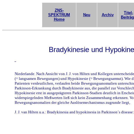
ZNS-
Titel-
SPEKTRUM
Neu
Archiv
Beiträ
Home
Bradykinesie und Hypokine
¨
Niederlande. Nach Ansicht von J. J. von Hilten und Kollegen unterscheid
(= langsamen Bewegungen) und Hypokinesie (= Bewegungsarmut). Wie die
Patienten verdeutlichen, verlaufen beide Bewegungsanomalien unterschied
Parkinson-Erkrankung durch Bradykinesie aus, die parallel zur Verschlec
Hypokinesie erst in ausgeprägteren Parkinson-Stadien deutlich in Ersch
widerspiegelnden Meßwerten ließ sich kein Zusammenhang erkennen. Vor
Bewegungsanomalien der gleiche Auslösemechanismus zugrunde liegt,
J. J. van Hilten u.a.: Bradykinesia and hypokinesia in Parkinson´s diseas