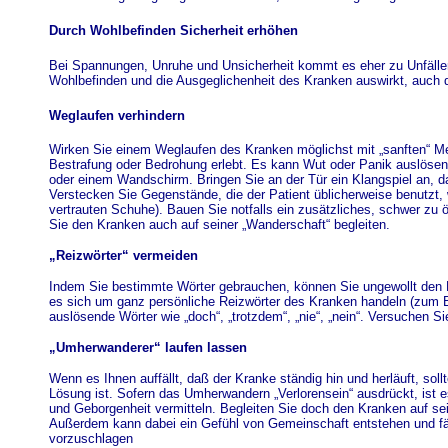
Durch Wohlbefinden Sicherheit erhöhen
Bei Spannungen, Unruhe und Unsicherheit kommt es eher zu Unfällen.
Wohlbefinden und die Ausgeglichenheit des Kranken auswirkt, auch
Weglaufen verhindern
Wirken Sie einem Weglaufen des Kranken möglichst mit „sanften“ Met
Bestrafung oder Bedrohung erlebt. Es kann Wut oder Panik auslösen.
oder einem Wandschirm. Bringen Sie an der Tür ein Klangspiel an, da
Verstecken Sie Gegenstände, die der Patient üblicherweise benutzt, 
vertrauten Schuhe). Bauen Sie notfalls ein zusätzliches, schwer zu 
Sie den Kranken auch auf seiner „Wanderschaft“ begleiten.
„Reizwörter“ vermeiden
Indem Sie bestimmte Wörter gebrauchen, können Sie ungewollt den 
es sich um ganz persönliche Reizwörter des Kranken handeln (zum B
auslösende Wörter wie „doch“, „trotzdem“, „nie“, „nein“. Versuchen S
„Umherwanderer“ laufen lassen
Wenn es Ihnen auffällt, daß der Kranke ständig hin und herläuft, soll
Lösung ist. Sofern das Umherwandern „Verlorensein“ ausdrückt, ist 
und Geborgenheit vermitteln. Begleiten Sie doch den Kranken auf se
Außerdem kann dabei ein Gefühl von Gemeinschaft entstehen und fäl
vorzuschlagen