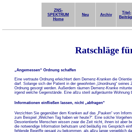
ZNS-
Titel-
SPEKTRUM
Neu
Archiv
Beiträ
Home
Ratschläge fü
„Angemessen“ Ordnung schaffen
Eine vertraute Ordnung erleichtert dem Demenz-Kranken die Orientie
darf. Solange sich der Patient in der gewohnten „Unordnung“ seines 
Ordnung gesorgt werden. Außerdem räumen Demenz-Kranke mitunter ge
irgend welche Gegenstände. Eine allzu steril aufgeräumte Wohnung b
Informationen einfließen lassen, nicht „abfragen“
Verzichten Sie gegenüber dem Kranken auf das „Pauken“ von Informat
zum Beispiel „Welchen Tag haben wir heute?“. Eine solche Vorgehe
Desorientierte Menschen wissen zwar die Zeit nicht, ihnen ist aber 
die notwendige Information behutsam und beiläufig ins Gespräch einfl
fehlende Begriffe gesagt zu bekommen, als allzu lange vergeblich d