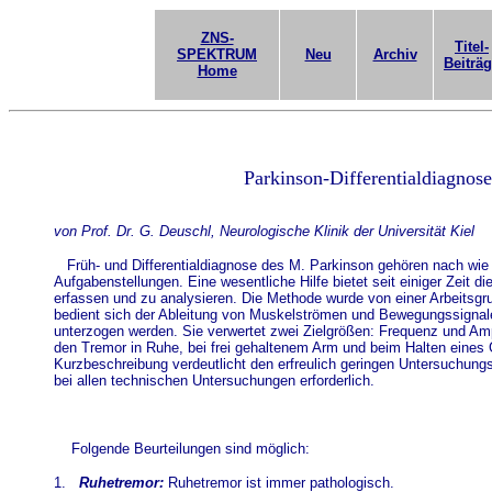
ZNS-
Titel-
SPEKTRUM
Neu
Archiv
Beiträ
Home
Parkinson-Differentialdiagno
von Prof. Dr. G. Deuschl, Neurologische Klinik der Universität Kiel
Früh- und Differentialdiagnose des M. Parkinson gehören nach wie
Aufgabenstellungen. Eine wesentliche Hilfe bietet seit einiger Zeit d
erfassen und zu analysieren. Die Methode wurde von einer Arbeitsgrup
bedient sich der Ableitung von Muskelströmen und Bewegungssignalen
unterzogen werden. Sie verwertet zwei Zielgrößen: Frequenz und Ampl
den Tremor in Ruhe, bei frei gehaltenem Arm und beim Halten eine
Kurzbeschreibung verdeutlicht den erfreulich geringen Untersuchung
bei allen technischen Untersuchungen erforderlich.
Folgende Beurteilungen sind möglich:
1.
Ruhetremor:
Ruhetremor ist immer pathologisch.