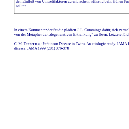
den Einfluß von Umweltfaktoren zu erforschen, während beim frühen Pa
sollten.
In einem Kommentar der Studie plädiert J. L. Cummings dafür, sich vermeh
von der Metapher der „degenerativen Erkrankung“ zu lösen. Letztere förd
C. M. Tanner u.a.: Parkinson Disease in Twins. An etiologic study. JAM
disease. JAMA 1999 (281) 376-378