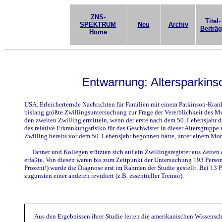
ZNS-
Titel-
SPEKTRUM
Neu
Archiv
Beiträ
Home
Entwarnung: Altersparkinson
USA. Erleicherternde Nachrichten für Familien mit einem Parkinson-Kran
bislang größte Zwillingsuntersuchung zur Frage der Vererblichkeit des M
den zweiten Zwilling ermitteln, wenn der erste nach dem 50. Lebensjahr
das relative Erkrankungsrisiko für das Geschwister in dieser Altersgruppe 
Zwilling bereits vor dem 50. Lebensjahr begonnen hatte, unter einem Mor
Tanner und Kollegen stützten sich auf ein Zwillingsregister aus Zeite
erfaßte. Von diesen waren bis zum Zeitpunkt der Untersuchung 193 Person
Prozent!) wurde die Diagnose erst im Rahmen der Studie gestellt. Bei 13
zugunsten einer anderen revidiert (z.B. essentieller Tremor).
Aus den Ergebnissen ihrer Studie leiten die amerikanischen Wissensch