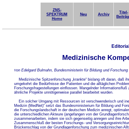
ZNS-
Titel-
SPEKTRUM
Neu
Archiv
Beiträ
Home
Editoria
Medizinische Kompe
v
on Edelgard Bulmahn, Bundesministerin für Bildung und Forschung
Medizinische Spitzenforschung „krankte“ bislang oft daran, daß i
umgekehrt die Bedürfnisse der Patienten und die alltäglichen Proble
Forschungsfragestellungen einflossen. Mangelnder Informationsfluß 
ähnliche Projekte unnötigerweise parallel bearbeitet wurden.
Ein solcher Umgang mit Ressourcen ist verschwenderisch und ine
Medizin (MedNet)“ setzt das Bundesministerium für Bildung und Fors
die Forschungslandschaft in der deutschen Medizin anregt, optimale
die unterschiedlichen Akteure (angefangen von der Grundlagenforsch
zusammenarbeiten, indem sie sich gegenseitig anregen und ihre Arb
Zusammenschluß der besten Forschungs- und Versorgungseinrichtu
Brückenschlag von der Grundlagenforschung zum medizinischen Allta