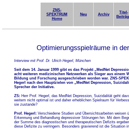
ZNS-
Titel-
SPEKTRUM
Neu
Archiv
Beiträ
Home
Optimierungsspielräume in de
Interview mit Prof. Dr. Ulrich Hegerl, München
Seit dem 14. Januar 1999 gibt es das Projekt „MedNet Depression
acht weiteren medizinischen Netzwerken als Sieger aus einem 
Bildung und Forschung ausgeschrieben worden war. ZNS-SPEKTRU
Hegerl nach den Hauptzielen von „MedNet Depression, Suizidalit
Sprecher der Initiative.
ZS:
Herr Prof. Hegerl, das MedNet Depression, Suizidalität geht dav
weitem nicht optimal ist und daher erheblichen Spielraum für Verbe
sie zustande?
Prof. Hegerl:
Verschiedene Studien und Übersichtsarbeiten weisen ü
Erkennung und Behandlung depressiver Störungen hin. Mit dem Begrif
der Summe des diagnostischen und therapeutischen Defizits ergebende
diese Defizite zu verringern. Besonders gravierend ist die Situation