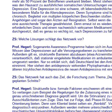
mehr als 50 Prozent der Betroffenen unerkannt bleiben. Meist stehe
was den Hausarzt zu ausführlichen somatischen Untersuchungen vera
Depression. Eine Depression ist eine schwere, oft lebensbedrohliche 
besonderem Maße für die Altersdepression. Deren Symptome sind hä
chronisch. Begleitet von multiplen körperlichen Beschwerden stoßen 
Angehörigen und sogar den Ärzten auf Resignation. Selbst wenn die Di
eine ausreichende Therapie gewährleistet. Denn erneut ist es wiederu
erforderlichen Dosis und einem nachweislich wirksamen Medikament be
durchgesetzt, daß es genau so wichtig ist, nach Depressionen zu fa
ZS:
Welche Lösungen schlägt das Netzwerk vor?
Prof. Hegerl:
Sogenannte Awareness-Programme haben sich im Auslan
Wissen über Depressionen auf alle Versorgungsebenen zu transferieren
Außerdem gilt es, strukturelle Barrieren abzubauen (etwa Arzneimitt
verantwortlich, daß stationär eingeleitete Medikationen im ambulan
umgesetzt werden. Nur so erklärt sich, daß Deutschland bei den Anti
einnimmt. Hier stehen den antidepressiv wirkenden Phytopharmaka m
älteren trizyklischen Antidepressiva die neuen Antidepressiva mit e
ZS:
Das Netzwerk hat auch das Ziel, die Forschung zum Thema „Depr
geplanten Schritte?
Prof. Hegerl:
Strukturelle bzw. formale Faktoren erschweren oft eine
So verlangen zum Beispiel die Regelungen für die Zulassung eines ne
genau umschriebenen Diagnose geprüft wird. Um die Störvarianz z
Ausschlußkriterien zum Zuge. Dies hat zur Folge, daß Phase-III-Studi
Orientierung bieten. Denn sein Klientel bietet selten ein „Reinbild“. 
diagnostisch einzuordnen. Außerdem werden mehrere unterschiedlich
psychiatrischen Universitätskliniken beforschen überwiegend station