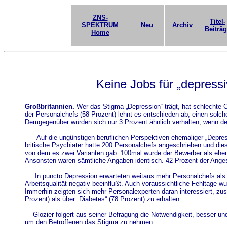
ZNS-
Titel-
SPEKTRUM
Neu
Archiv
Beiträ
Home
Keine Jobs für „depress
Großbritannien.
Wer das Stigma „Depression“ trägt, hat schlechte C
der Personalchefs (58 Prozent) lehnt es entschieden ab, einen solch
Demgegenüber würden sich nur 3 Prozent ähnlich verhalten, wenn der
Auf die ungünstigen beruflichen Perspektiven ehemaliger „Depre
britische Psychiater hatte 200 Personalchefs angeschrieben und dies
von dem es zwei Varianten gab: 100mal wurde der Bewerber als ehema
Ansonsten waren sämtliche Angaben identisch. 42 Prozent der Ange
In puncto Depression erwarteten weitaus mehr Personalchefs als 
Arbeitsqualität negativ beeinflußt. Auch voraussichtliche Fehltage wu
Immerhin zeigten sich mehr Personalexperten daran interessiert, zus
Prozent) als über „Diabetes“ (78 Prozent) zu erhalten.
Glozier folgert aus seiner Befragung die Notwendigkeit, besser und
um den Betroffenen das Stigma zu nehmen.