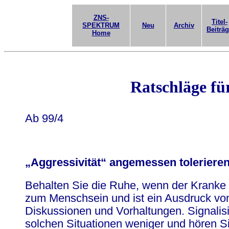
ZNS-
Titel-
SPEKTRUM
Neu
Archiv
Beiträ
Home
Ratschläge fü
Ab 99/4
„Aggressivität“ angemessen toleriere
Behalten Sie die Ruhe, wenn der Kranke 
zum Menschsein und ist ein Ausdruck vo
Diskussionen und Vorhaltungen. Signalisi
solchen Situationen weniger und hören S