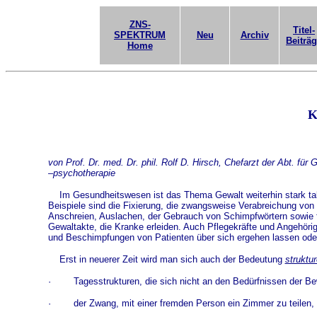
ZNS-
Titel-
SPEKTRUM
Neu
Archiv
Beiträ
Home
K
von Prof. Dr. med. Dr. phil. Rolf D. Hirsch, Chefarzt der Abt. fü
–psychotherapie
Im Gesundheitswesen ist das Thema Gewalt weiterhin stark t
Beispiele sind die Fixierung, die zwangsweise Verabreichung vo
Anschreien, Auslachen, der Gebrauch von Schimpfwörtern sowie f
Gewaltakte, die Kranke erleiden. Auch Pflegekräfte und Angehör
und Beschimpfungen von Patienten über sich ergehen lassen od
Erst in neuerer Zeit wird man sich auch der Bedeutung
struktur
·
Tagesstrukturen, die sich nicht an den Bedürfnissen der Be
·
der Zwang, mit einer fremden Person ein Zimmer zu teilen,