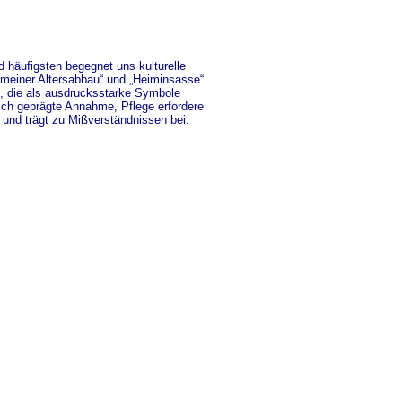
d häufigsten begegnet uns kulturelle
emeiner Altersabbau“ und „Heiminsasse“.
“, die als ausdrucksstarke Symbole
lich geprägte Annahme, Pflege erfordere
 und trägt zu Mißverständnissen bei.