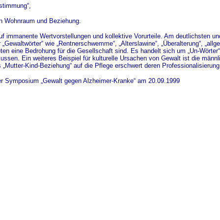
stimmung“,
von Wohnraum und Beziehung.
uf immanente Wertvorstellungen und kollektive Vorurteile. Am deutlichsten un
 „Gewaltwörter“ wie „Rentnerschwemme“, „Alterslawine“, „Überalterung“, „allg
eten eine Bedrohung für die Gesellschaft sind. Es handelt sich um „Un-Wörter
ussen. Ein weiteres Beispiel für kulturelle Ursachen von Gewalt ist die männ
„Mutter-Kind-Beziehung“ auf die Pflege erschwert deren Professionalisierung
ner Symposium „Gewalt gegen Alzheimer-Kranke“ am 20.09.1999