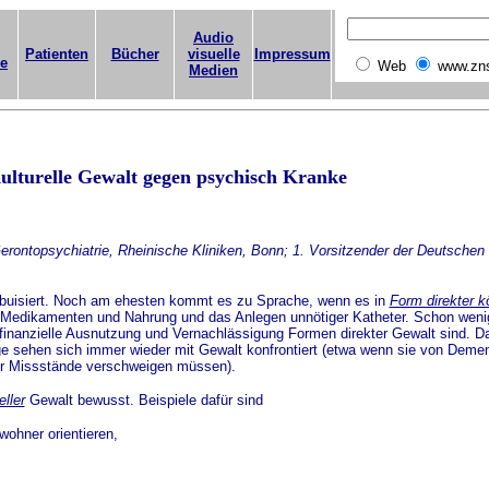
Audio
Patienten
Bücher
visuelle
Impressum
ge
Web
www.zn
Medien
ulturelle Gewalt gegen psychisch Kranke
r Gerontopsychiatrie, Rheinische Kliniken, Bonn; 1. Vorsitzender der Deutschen
abuisiert. Noch am ehesten kommt es zu Sprache, wenn es in
Form direkter kö
n Medikamenten und Nahrung und das Anlegen unnötiger Katheter. Schon wenig
inanzielle Ausnutzung und Vernachlässigung Formen direkter Gewalt sind. Da
ige sehen sich immer wieder mit Gewalt konfrontiert (etwa wenn sie von Dem
er Missstände verschweigen müssen).
eller
Gewalt bewusst. Beispiele dafür sind
wohner orientieren,