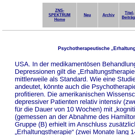
ZNS-
Titel-
SPEKTRUM
Neu
Archiv
Beiträ
Home
Psychotherapeutische „Erhaltung
USA. In der medikamentösen Behandlung 
Depressionen gilt die „Erhaltungstherapi
mittlerweile als Standard. Wie eine Studi
andeutet, könnte auch die Psychotherap
profitieren. Die amerikanischen Wissensc
depressiver Patienten relativ intensiv (
für die Dauer von 10 Wochen) mit „kogniti
(gemessen an der Abnahme des Hamilton
Gruppe (B) erhielt im Anschluss zusätzlic
„Erhaltungstherapie“ (zwei Monate lang 1