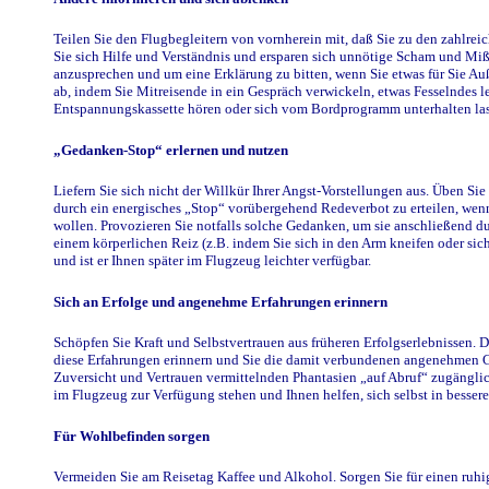
Teilen Sie den Flugbegleitern von vornherein mit, daß Sie zu den zahlrei
Sie sich Hilfe und Verständnis und ersparen sich unnötige Scham und Mißv
anzusprechen und um eine Erklärung zu bitten, wenn Sie etwas für Sie A
ab, indem Sie Mitreisende in ein Gespräch verwickeln, etwas Fesselndes l
Entspannungskassette hören oder sich vom Bordprogramm unterhalten las
„Gedanken-Stop“ erlernen und nutzen
Liefern Sie sich nicht der Willkür Ihrer Angst-Vorstellungen aus. Üben Si
durch ein energisches „Stop“ vorübergehend Redeverbot zu erteilen, wen
wollen. Provozieren Sie notfalls solche Gedanken, um sie anschließend d
einem körperlichen Reiz (z.B. indem Sie sich in den Arm kneifen oder sic
und ist er Ihnen später im Flugzeug leichter verfügbar.
Sich an Erfolge und angenehme Erfahrungen erinnern
Schöpfen Sie Kraft und Selbstvertrauen aus früheren Erfolgserlebnissen. Di
diese Erfahrungen erinnern und Sie die damit verbundenen angenehmen Gef
Zuversicht und Vertrauen vermittelnden Phantasien „auf Abruf“ zugänglic
im Flugzeug zur Verfügung stehen und Ihnen helfen, sich selbst in bessere
Für Wohlbefinden sorgen
Vermeiden Sie am Reisetag Kaffee und Alkohol. Sorgen Sie für einen ruhi