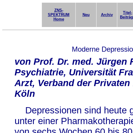
ZNS-
Titel-
SPEKTRUM
Neu
Archiv
Beiträ
Home
Moderne Depressi
von Prof. Dr. med. Jürgen 
Psychiatrie, Universität Fr
Arzt, Verband der Private
Köln
Depressionen sind heute g
unter einer Pharmakotherapi
von sechs Wochen 60 bis 80