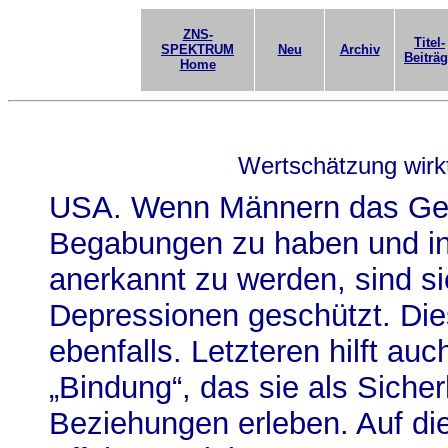
ZNS-
Titel-
SPEKTRUM
Neu
Archiv
Beiträ
Home
Wertschätzung wirkt
USA. Wenn Männern das Gefüh
Begabungen zu haben und in 
anerkannt zu werden, sind s
Depressionen geschützt. Dies
ebenfalls. Letzteren hilft au
„Bindung“, das sie als Siche
Beziehungen erleben. Auf di