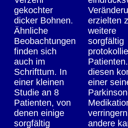
gekochter
Veränder
dicker Bohnen.
erzielten 
Ähnliche
weitere
Beobachtungen
sorgfältig
finden sich
protokolli
auch im
Patienten
Schrifttum. In
diesen ko
einer kleinen
einer sein
Studie an 8
Parkinson
Patienten, von
Medikatio
denen einige
verringern
sorgfältig
andere k