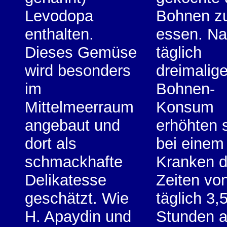
Levodopa
Bohnen z
enthalten.
essen. N
Dieses Gemüse
täglich
wird besonders
dreimalig
im
Bohnen-
Mittelmeerraum
Konsum
angebaut und
erhöhten 
dort als
bei einem
schmackhafte
Kranken d
Delikatesse
Zeiten vo
geschätzt. Wie
täglich 3,
H. Apaydin und
Stunden a