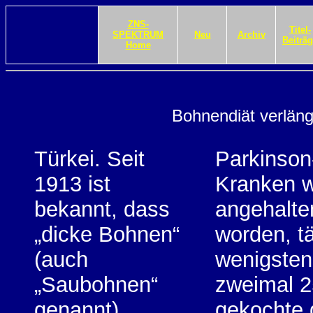
ZNS-
Titel-
SPEKTRUM
Neu
Archiv
Beiträ
Home
Bohnendiät verläng
Türkei. Seit
Parkinson
1913 ist
Kranken 
bekannt, dass
angehalte
„dicke Bohnen“
worden, tä
(auch
wenigsten
„Saubohnen“
zweimal 2
genannt)
gekochte 