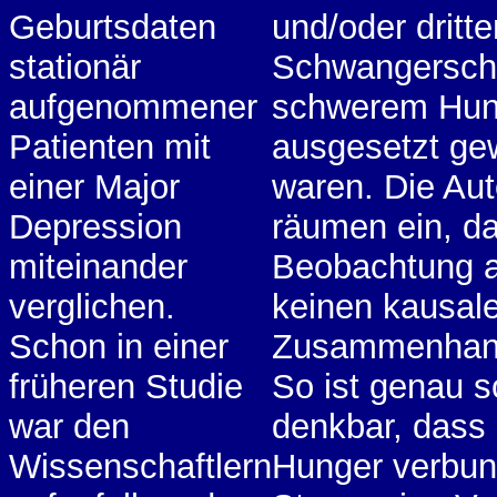
Geburtsdaten
und/oder dritte
stationär
Schwangerschaf
aufgenommener
schwerem Hun
Patienten mit
ausgesetzt g
einer Major
waren. Die Au
Depression
räumen ein, d
miteinander
Beobachtung a
verglichen.
keinen kausal
Schon in einer
Zusammenhang
früheren Studie
So ist genau s
war den
denkbar, dass 
Wissenschaftlern
Hunger verbu