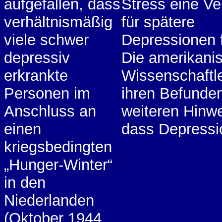
aufgefallen, dass
Stress eine V
verhältnismäßig
für spätere
viele schwer
Depressionen f
depressiv
Die amerikani
erkrankte
Wissenschaftle
Personen im
ihren Befunde
Anschluss an
weiteren Hinwe
einen
dass Depressi
kriegsbedingten
„Hunger-Winter“
in den
Niederlanden
(Oktober 1944