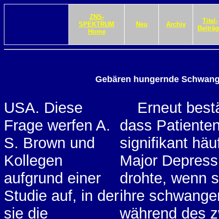
ZNS-
Titel-
SPEKTRUM
Neu
Archiv
Beiträ
Home
Gebären hungernde Schwange
USA. Diese
Erneut bestä
Frage werfen A.
dass Patiente
S. Brown und
signifikant häu
Kollegen
Major Depress
aufgrund einer
drohte, wenn s
Studie auf, in der
ihre schwange
sie die
während des z