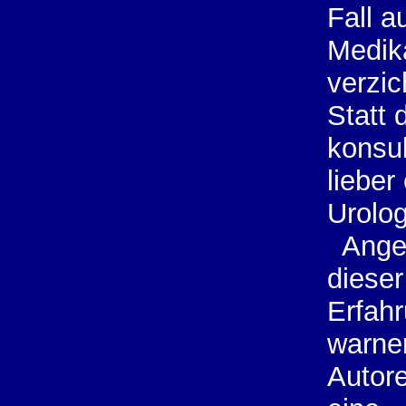
Fall a
Medik
verzic
Statt 
konsul
lieber
Urolo
Ange
dieser
Erfah
warne
Autore