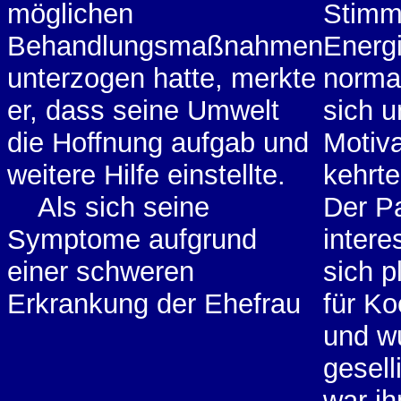
möglichen
Stimm
Behandlungsmaßnahmen
Energ
unterzogen hatte, merkte
normal
er, dass seine Umwelt
sich u
die Hoffnung aufgab und
Motiva
weitere Hilfe einstellte.
kehrte
Als sich seine
Der Pa
Symptome aufgrund
intere
einer schweren
sich p
Erkrankung der Ehefrau
für K
und w
gesell
war i