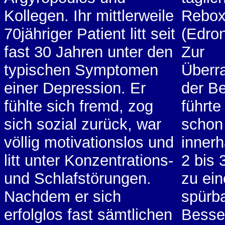
Kollegen. Ihr mittlerweile
Rebox
70jähriger Patient litt seit
(Edro
fast 30 Jahren unter den
Zur
typischen Symptomen
Überr
einer Depression. Er
der Be
fühlte sich fremd, zog
führte
sich sozial zurück, war
schon
völlig motivationslos und
innerh
litt unter Konzentrations-
2 bis 
und Schlafstörungen.
zu ein
Nachdem er sich
spürb
erfolglos fast sämtlichen
Besse