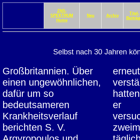
ZNS-
Titel-
SPEKTRUM
Neu
Archiv
Beiträ
Home
Selbst nach 30 Jahren kö
Großbritannien. Über
erneut
einen ungewöhnlichen,
verstä
dafür um so
hatten
bedeutsameren
er
Krankheitsverlauf
versu
berichten S. V.
zweim
Argyropoulos und
täglic