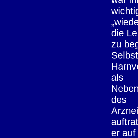
wichti
„wiede
die L
zu be
Selbst
Harnve
als
Neben
des
Arznei
auftrat
er auf