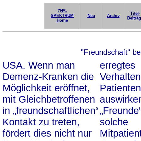
ZNS-
Titel-
SPEKTRUM
Neu
Archiv
Beiträ
Home
"Freundschaft" b
USA. Wenn man
erregtes
Demenz-Kranken die
Verhalten
Möglichkeit eröffnet,
Patienten
mit Gleichbetroffenen
auswirken
in „freundschaftlichen“
„Freunde“
Kontakt zu treten,
solche
fördert dies nicht nur
Mitpatien