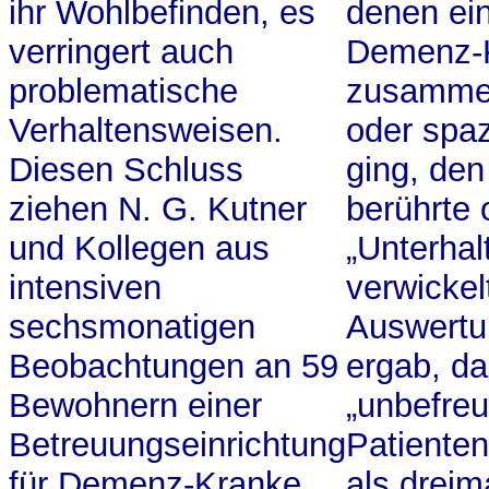
ihr Wohlbefinden, es
denen ei
verringert auch
Demenz-
problematische
zusamme
Verhaltensweisen.
oder spa
Diesen Schluss
ging, den
ziehen N. G. Kutner
berührte 
und Kollegen aus
„Unterhal
intensiven
verwickel
sechsmonatigen
Auswertu
Beobachtungen an 59
ergab, d
Bewohnern einer
„unbefreu
Betreuungseinrichtung
Patiente
für Demenz-Kranke.
als dreim