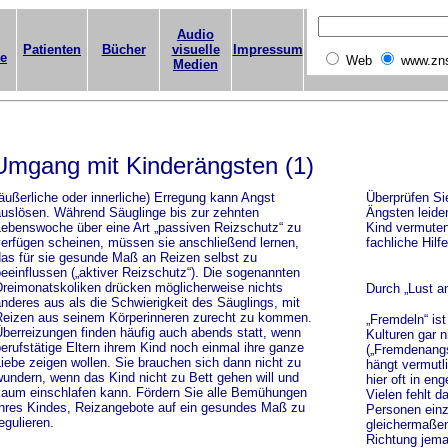
Audio
Patienten
Bücher
visuelle
Impressum
ge
Web
www.zn
Medien
Umgang mit Kinderängsten (1)
äußerliche oder innerliche) Erregung kann Angst
Überprüfen Sie
uslösen. Während Säuglinge bis zur zehnten
Ängsten leide
ebenswoche über eine Art „passiven Reizschutz“ zu
Kind vermuten
erfügen scheinen, müssen sie anschließend lernen,
fachliche Hilfe
as für sie gesunde Maß an Reizen selbst zu
eeinflussen („aktiver Reizschutz“). Die sogenannten
reimonatskoliken drücken möglicherweise nichts
Durch „Lust a
nderes aus als die Schwierigkeit des Säuglings, mit
eizen aus seinem Körperinneren zurecht zu kommen.
„Fremdeln“ is
berreizungen finden häufig auch abends statt, wenn
Kulturen gar n
erufstätige Eltern ihrem Kind noch einmal ihre ganze
(„Fremdenangst
iebe zeigen wollen. Sie brauchen sich dann nicht zu
hängt vermutl
undern, wenn das Kind nicht zu Bett gehen will und
hier oft in e
aum einschlafen kann. Fördern Sie alle Bemühungen
Vielen fehlt d
hres Kindes, Reizangebote auf ein gesundes Maß zu
Personen einz
egulieren.
gleichermaßen
Richtung jema