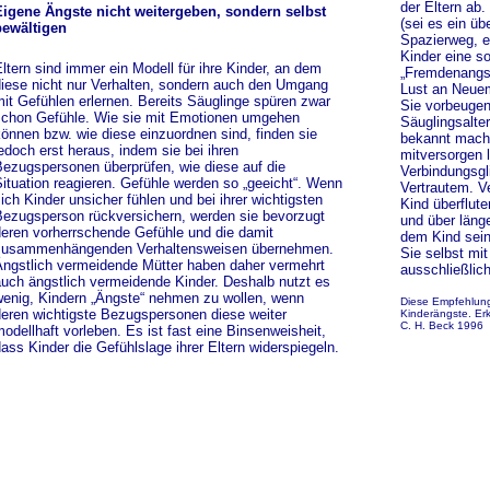
der Eltern ab
igene Ängste nicht weitergeben, sondern selbst
(sei es ein ü
bewältigen
Spazierweg, e
Kinder eine s
ltern sind immer ein Modell für ihre Kinder, an dem
„Fremdenangst
iese nicht nur Verhalten, sondern auch den Umgang
Lust an Neuem
it Gefühlen erlernen. Bereits Säuglinge spüren zwar
Sie vorbeugen
chon Gefühle. Wie sie mit Emotionen umgehen
Säuglingsalter
önnen bzw. wie diese einzuordnen sind, finden sie
bekannt mache
edoch erst heraus, indem sie bei ihren
mitversorgen 
ezugspersonen überprüfen, wie diese auf die
Verbindungsg
ituation reagieren. Gefühle werden so „geeicht“. Wenn
Vertrautem. V
ich Kinder unsicher fühlen und bei ihrer wichtigsten
Kind überflute
ezugsperson rückversichern, werden sie bevorzugt
und über läng
eren vorherrschende Gefühle und die damit
dem Kind sein
zusammenhängenden Verhaltensweisen übernehmen.
Sie selbst m
ngstlich vermeidende Mütter haben daher vermehrt
ausschließlich
uch ängstlich vermeidende Kinder. Deshalb nutzt es
enig, Kindern „Ängste“ nehmen zu wollen, wenn
Diese Empfehlung
eren wichtigste Bezugspersonen diese weiter
Kinderängste. Er
C. H. Beck 1996
odellhaft vorleben. Es ist fast eine Binsenweisheit,
ass Kinder die Gefühlslage ihrer Eltern widerspiegeln.