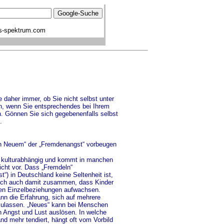
s-spektrum.com
 daher immer, ob Sie nicht selbst unter
n, wenn Sie entsprechendes bei Ihrem
. Gönnen Sie sich gegebenenfalls selbst
.
n Neuem“ der „Fremdenangst“ vorbeugen
t kulturabhängig und kommt in manchen
icht vor. Dass „Fremdeln“
“) in Deutschland keine Seltenheit ist,
ich auch damit zusammen, dass Kinder
ngen Einzelbeziehungen aufwachsen.
ann die Erfahrung, sich auf mehrere
ulassen. „Neues“ kann bei Menschen
 Angst und Lust auslösen. In welche
nd mehr tendiert, hängt oft vom Vorbild