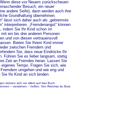
. Wenn diese vor Neuem zurückscheuen
berraschender Besuch, ein neuer
ine andere Seife), dann werden auch ihre
olche Grundhaltung übernehmen.
“ lässt sich daher auch als „gebremste
“ interpretieren. „Fremdenangst“ können
, indem Sie Ihr Kind schon im
 mit ein bis drei anderen Personen
n und von diesen vertrauensvoll
lassen. Bieten Sie Ihrem Kind immer
lieder zwischen Fremdem und
erhindern Sie, dass neue Eindrücke Ihr
n. Führen Sie es lieber langsam, stetig
ere Zeit an Fremdes heran. Lassen Sie
 eigenes Tempo. Fragen Sie sich, wie
it Fremdem umgehen und wie eng und
 Sie Ihr Kind an sich binden.
en stützen sich vor allem auf das Buch
kennen – verstehen – helfen. Von Reinmar du Bois.