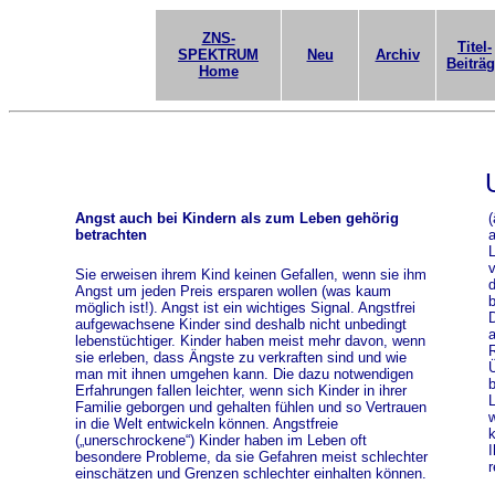
ZNS-
Titel-
SPEKTRUM
Neu
Archiv
Beiträ
Home
Angst auch bei Kindern als zum Leben gehörig
(
betrachten
a
L
v
Sie erweisen ihrem Kind keinen Gefallen, wenn sie ihm
d
Angst um jeden Preis ersparen wollen (was kaum
b
möglich ist!). Angst ist ein wichtiges Signal. Angstfrei
D
aufgewachsene Kinder sind deshalb nicht unbedingt
a
lebenstüchtiger. Kinder haben meist mehr davon, wenn
R
sie erleben, dass Ängste zu verkraften sind und wie
Ü
man mit ihnen umgehen kann. Die dazu notwendigen
b
Erfahrungen fallen leichter, wenn sich Kinder in ihrer
L
Familie geborgen und gehalten fühlen und so Vertrauen
w
in die Welt entwickeln können. Angstfreie
k
(„unerschrockene“) Kinder haben im Leben oft
I
besondere Probleme, da sie Gefahren meist schlechter
r
einschätzen und Grenzen schlechter einhalten können.