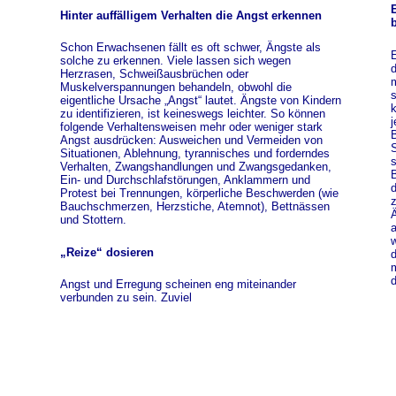
E
Hinter auffälligem Verhalten die Angst erkennen
Schon Erwachsenen fällt es oft schwer, Ängste als
E
solche zu erkennen. Viele lassen sich wegen
d
Herzrasen, Schweißausbrüchen oder
m
Muskelverspannungen behandeln, obwohl die
s
eigentliche Ursache „Angst“ lautet. Ängste von Kindern
k
zu identifizieren, ist keineswegs leichter. So können
j
folgende Verhaltensweisen mehr oder weniger stark
B
Angst ausdrücken: Ausweichen und Vermeiden von
S
Situationen, Ablehnung, tyrannisches und forderndes
s
Verhalten, Zwangshandlungen und Zwangsgedanken,
B
Ein- und Durchschlafstörungen, Anklammern und
d
Protest bei Trennungen, körperliche Beschwerden (wie
Bauchschmerzen, Herzstiche, Atemnot), Bettnässen
Ä
und Stottern.
a
w
„Reize“ dosieren
d
m
d
Angst und Erregung scheinen eng miteinander
verbunden zu sein. Zuviel