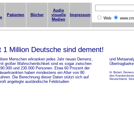
Audio
Patienten
Bücher
visuelle
Impressum
ge
Web
www.zn
Medien
t 1 Million Deutsche sind dement!
ltere Menschen erkranken jedes Jahr neuan Demenz,
und Metaanaly
it großer Wahrscheinlichkeit sind es sogar zwischen
Übertragbarkei
90.000 und 230.000 Personen. Etwa 60 Prozent der
euerkrankten haben mindestens ein Alter von 80
H. Bickel: Demen
des Krankenbesta
ahren. Die Berechnung dieser Daten stützt sich auf
Deutschland. Ges
roß angelegte ausländische Feldstudien