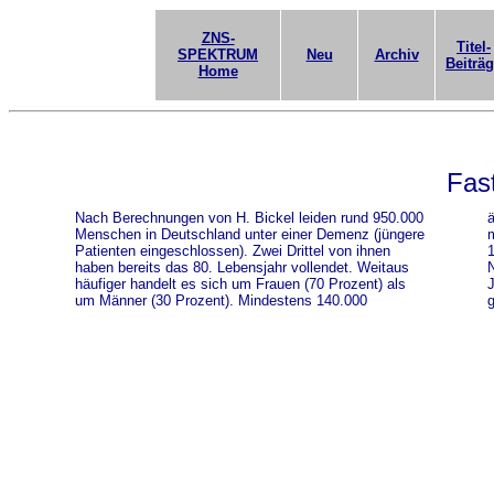
ZNS-
Titel-
SPEKTRUM
Neu
Archiv
Beiträ
Home
Fas
Nach Berechnungen von H. Bickel leiden rund 950.000
ä
Menschen in Deutschland unter einer Demenz (jüngere
m
Patienten eingeschlossen). Zwei Drittel von ihnen
1
haben bereits das 80. Lebensjahr vollendet. Weitaus
N
häufiger handelt es sich um Frauen (70 Prozent) als
J
um Männer (30 Prozent). Mindestens 140.000
g