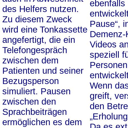
ebenfalls
des Helfers nutzen.
entwickel
Zu diesem Zweck
Pause“, i
wird eine Tonkassette
Demenz-
angefertigt, die ein
Videos an
Telefongespräch
speziell f
zwischen dem
Personen
Patienten und seiner
entwickel
Bezugsperson
Wenn das
simuliert. Pausen
greift, ve
zwischen den
den Betre
Sprachbeiträgen
„Erholung
ermöglichen es dem
Da es ex