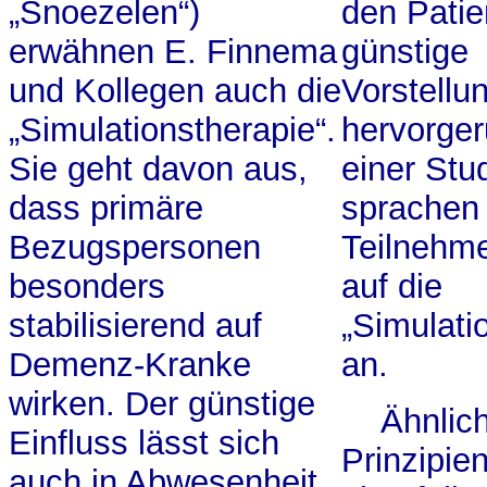
„Snoezelen“)
den Patie
erwähnen E. Finnema
günstige
und Kollegen auch die
Vorstellu
„Simulationstherapie“.
hervorger
Sie geht davon aus,
einer Stu
dass primäre
sprachen
Bezugspersonen
Teilnehme
besonders
auf die
stabilisierend auf
„Simulati
Demenz-Kranke
an.
wirken. Der günstige
Ähnlic
Einfluss lässt sich
Prinzipien
auch in Abwesenheit