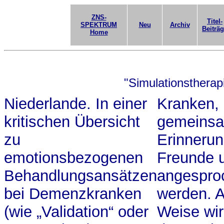
ZNS-
Titel-
SPEKTRUM
Neu
Archiv
Beiträ
Home
"Simulationstherap
Niederlande. In einer
Kranken,
kritischen Übersicht
gemeins
zu
Erinneru
emotionsbezogenen
Freunde 
Behandlungsansätzen
angespro
bei Demenzkranken
werden. A
(wie „Validation“ oder
Weise wir