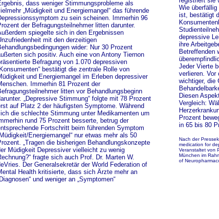
registriert si
rgebnis, dass weniger Stimmungsprobleme als
Wie überfällig
ielmehr „Müdigkeit und Energiemangel“ das führende
ist, bestätigt 
epressionssymptom zu sein scheinen. Immerhin 96
Konsumentenb
rozent der Befragungsteilnehmer litten darunter.
Studienteilne
ußerdem spiegelte sich in den Ergebnissen
depressive Lei
nzufriedenheit mit den derzeitigen
ihre Arbeitgeb
ehandlungsbedingungen wider: Nur 30 Prozent
Betreffenden w
ußerten sich positiv. Auch eine von Antony Tiernon
überempfindlic
räsentierte Befragung von 1.070 depressiven
Jeder Vierte b
Konsumenten“ bestätigt die zentrale Rolle von
verlieren. Vor
üdigkeit und Energiemangel im Erleben depressiver
wichtiger, die 
enschen. Immerhin 81 Prozent der
Behandelbarke
efragungsteilnehmer litten vor Behandlungsbeginn
Diesen Aspekt
arunter. „Depressive Stimmung“ folgte mit 78 Prozent
Vergleich: Wä
rst auf Platz 2 der häufigsten Symptome. Während
Herzerkrankun
ich die schlechte Stimmung unter Medikamenten um
Prozent beweg
mmerhin rund 75 Prozent besserte, betrug der
in 65 bis 80 P
ntsprechende Fortschritt beim führenden Symptom
Müdigkeit/Energiemangel“ nur etwas mehr als 50
Nach der Presseko
rozent. „Tragen die bisherigen Behandlungskonzepte
medication for de
er Müdigkeit Depressiver vielleicht zu wenig
Veranstaltet von
München im Rah
echnung?“ fragte sich auch Prof. Dr. Marten W.
of Neuropharmaco
eVries. Der Generalsekretär der World Federation of
ental Health kritisierte, dass sich Ärzte mehr an
Diagnosen“ und weniger an „Symptomen“