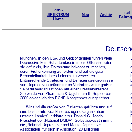
ZNS-
Titel-
SPEKTRUM
Neu
Archiv
Beiträ
Home
Deutsche
München. In den USA und Großbritannien führen viele
E
Depressive kein Schattendasein mehr. Offensiv treten
D
sie dafür ein, ihre Erkrankung bekannt zu machen,
a
deren Früherkennung zu fördern und auf die gute
U
Behandelbarkeit ihres Leidens zu verweisen.
b
Entsprechende Strategien und Befragungsergebnnisse
b
von Depressiven präsentierten Vertreter zweier großer
a
Selbsthilfeorganisationen auf einer Pressekonferenz.
R
Sie wurde von Pharmacia & Upjohn am 9. September
S
2000 anlässlich des ECNP-Kongresses ausgerichtet.
s
b
„Wir sind die größte von Patienten geführte und auf
eine bestimmte Krankheit bezogene Organisation
unseres Landes“, erklärte stolz Donald G. Jacob,
Präsident der „National DMDA“. Selbstbewusst nimmt
die „National Depressive and Manic-Depressive
E
Association“ für sich in Anspruch, 20 Millionen
d