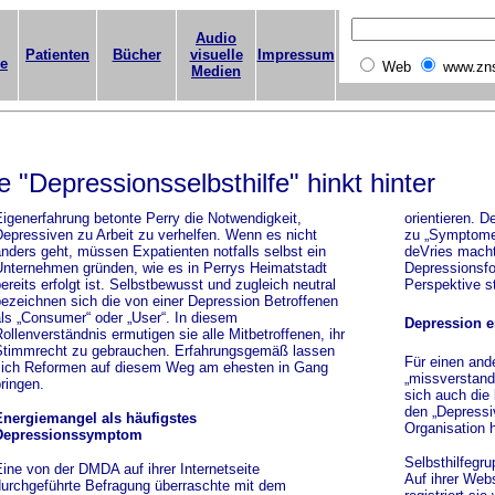
Audio
Patienten
Bücher
visuelle
Impressum
ge
Web
www.zn
Medien
 "Depressionsselbsthilfe" hinkt hinter
igenerfahrung betonte Perry die Notwendigkeit,
orientieren. 
epressiven zu Arbeit zu verhelfen. Wenn es nicht
zu „Symptomen
nders geht, müssen Expatienten notfalls selbst ein
deVries machte
nternehmen gründen, wie es in Perrys Heimatstadt
Depressionsfo
ereits erfolgt ist. Selbstbewusst und zugleich neutral
Perspektive s
ezeichnen sich die von einer Depression Betroffenen
ls „Consumer“ oder „User“. In diesem
Depression e
ollenverständnis ermutigen sie alle Mitbetroffenen, ihr
timmrecht zu gebrauchen. Erfahrungsgemäß lassen
Für einen and
ich Reformen auf diesem Weg am ehesten in Gang
„missverstand
ringen.
sich auch die 
den „Depressi
Energiemangel als häufigstes
Organisation h
Depressionssymptom
Selbsthilfegru
ine von der DMDA auf ihrer Internetseite
Auf ihrer Webs
urchgeführte Befragung überraschte mit dem