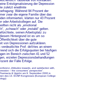
e wöchentlich Tausende von Kontakten.
 eine Entstigmatisierung der Depression
die zuletzt erwähnte
efragung: Während 94 Prozent der
hmer zwar die eigene Familie über das
den informierten, klärten nur 43 Prozent
er oder Arbeitskollegen auf. Die
ollten nicht als „emotional
h“, „schwach“ oder „instabil“ gelten.
efürchtete, seinen Arbeitsplatz zu
 diesem Hintergrund ist es um so
Öffentlichkeit über die gute
it von Depressionen aufzuklären.
 verdeutlichte Prof. deVries an einem
hrend sich die Erfolgsquoten bei häufigen
gen im Bereich zwischen 41 und 52
en, erzielen Depressionsbehandlungen
rozent der Fälle Erfolge.
nferenz „Attitudes towards, and satisfaction with,
pression – the consumers´ perspective”.
 Pharmacia & Upjohn am 9. September 2000 in
men des 13.
ECNP-Kongresses (European College
logy)