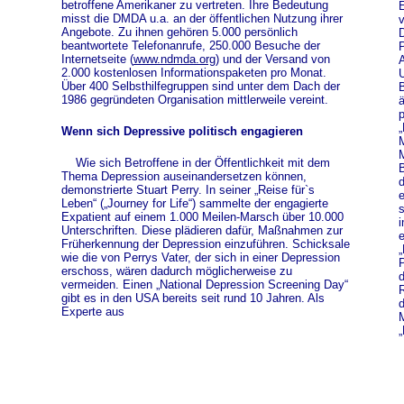
betroffene Amerikaner zu vertreten. Ihre Bedeutung
E
misst die DMDA u.a. an der öffentlichen Nutzung ihrer
v
Angebote. Zu ihnen gehören 5.000 persönlich
D
beantwortete Telefonanrufe, 250.000 Besuche der
P
Internetseite (
www.ndmda.org
) und der Versand von
A
2.000 kostenlosen Informationspaketen pro Monat.
U
Über 400 Selbsthilfegruppen sind unter dem Dach der
B
1986 gegründeten Organisation mittlerweile vereint.
ä
p
„
Wenn sich Depressive politisch engagieren
M
M
Wie sich Betroffene in der Öffentlichkeit mit dem
B
Thema Depression auseinandersetzen können,
d
demonstrierte Stuart Perry. In seiner „Reise für`s
e
Leben“ („Journey for Life“) sammelte der engagierte
s
Expatient auf einem 1.000 Meilen-Marsch über 10.000
i
Unterschriften. Diese plädieren dafür, Maßnahmen zur
e
Früherkennung der Depression einzuführen. Schicksale
„
wie die von Perrys Vater, der sich in einer Depression
P
erschoss, wären dadurch möglicherweise zu
d
vermeiden. Einen „National Depression Screening Day“
R
gibt es in den USA bereits seit rund 10 Jahren. Als
d
Experte aus
M
„