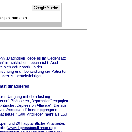
s-spektrum.com
Denn „Diagnosen“ gebe es im Gegensatz
“ im wirklichen Leben nicht. Auch
 sich dafür stark, in der
rschung und –behandlung die Patienten-
tärker zu berücksichtigen.
ntstigmatisieren
eren Umgang mit dem bislang
enen“ Phänomen „Depression“ engagiert
britische „Depression Alliance“. Die aus
ves Associated“ hervorgegangene
at heute 4.500 Mitglieder, mehr als 150
ppen und 20 hauptamtliche Mitarbeiter.
ite (
www.depressionalliance.org
).