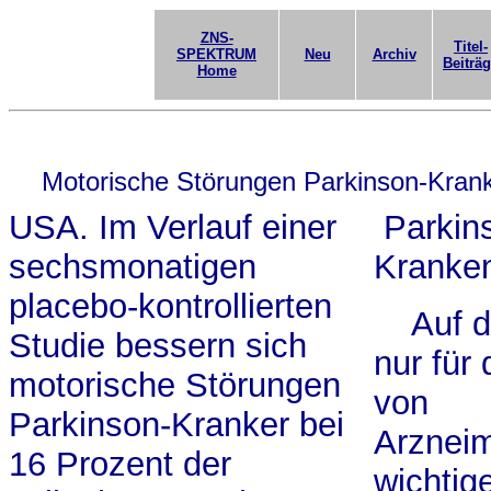
ZNS-
Titel-
SPEKTRUM
Neu
Archiv
Beiträ
Home
Motorische Störungen Parkinson-Krank
USA. Im Verlauf einer
Parkin
sechsmonatigen
Kranke
placebo-kontrollierten
Auf d
Studie bessern sich
nur für
motorische Störungen
von
Parkinson-Kranker bei
Arzneim
16 Prozent der
wichtig