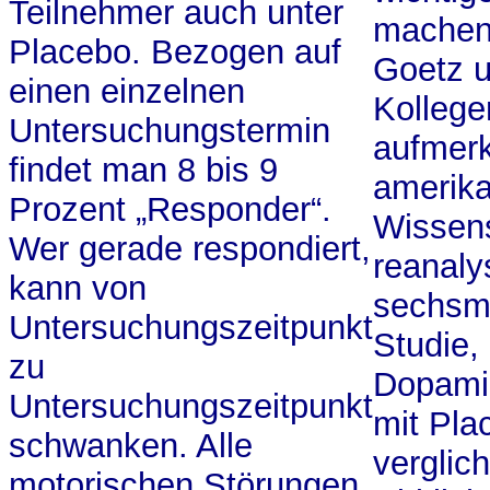
Teilnehmer auch unter
machen
Placebo. Bezogen auf
Goetz 
einen einzelnen
Kollege
Untersuchungstermin
aufmer
findet man 8 bis 9
amerik
Prozent „Responder“.
Wissens
Wer gerade respondiert,
reanaly
kann von
sechsm
Untersuchungszeitpunkt
Studie,
zu
Dopami
Untersuchungszeitpunkt
mit Pla
schwanken. Alle
verglic
motorischen Störungen