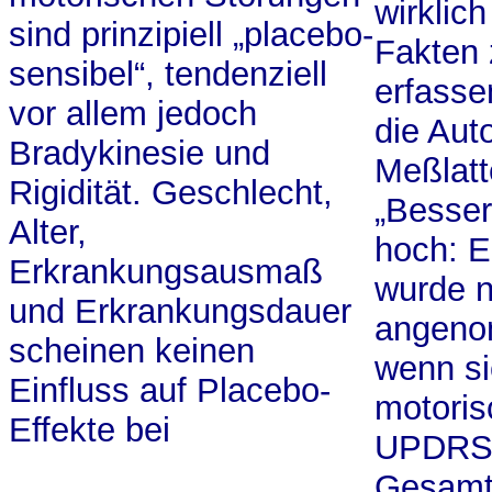
wirklich
sind prinzipiell „placebo-
Fakten 
sensibel“, tendenziell
erfasse
vor allem jedoch
die Aut
Bradykinesie und
Meßlatt
Rigidität. Geschlecht,
„Besser
Alter,
hoch: E
Erkrankungsausmaß
wurde n
und Erkrankungsdauer
angen
scheinen keinen
wenn si
Einfluss auf Placebo-
motoris
Effekte bei
UPDRS
Gesamt