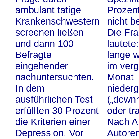
ambulant tätige
Prozen
Krankenschwestern
nicht be
screenen ließen
Die Fr
und dann 100
lautete
Befragte
lange 
eingehender
im ver
nachuntersuchten.
Monat
In dem
nieder
ausführlichen Test
(„downh
erfüllten 30 Prozent
oder tr
die Kriterien einer
Nach An
Depression. Vor
Autore