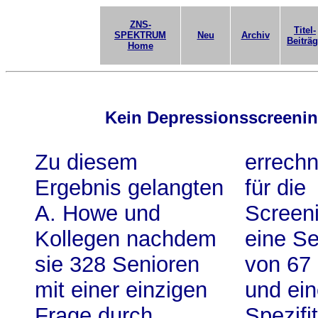
ZNS-
Titel-
SPEKTRUM
Neu
Archiv
Beiträ
Home
Kein Depressionsscreening
Zu diesem
errechn
Ergebnis gelangten
für die
A. Howe und
Screen
Kollegen nachdem
eine Se
sie 328 Senioren
von 67
mit einer einzigen
und ei
Frage durch
Spezifi