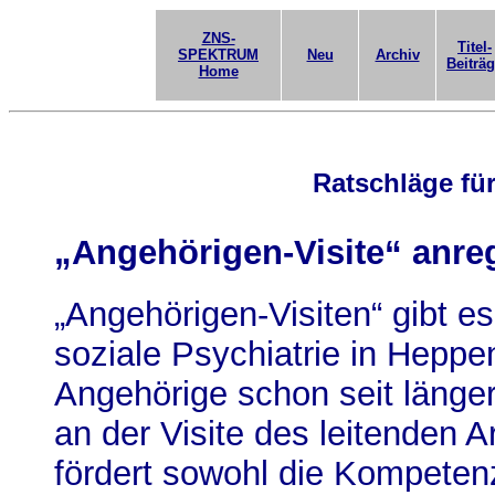
ZNS-
Titel-
SPEKTRUM
Neu
Archiv
Beiträ
Home
Ratschläge für
„Angehörigen-Visite“ anre
„Angehörigen-Visiten“ gibt es
soziale Psychiatrie in Hepp
Angehörige schon seit länge
an der Visite des leitenden A
fördert sowohl die Kompete