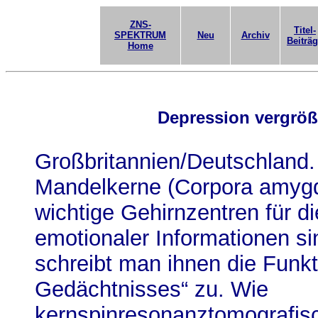
ZNS-
Titel-
SPEKTRUM
Neu
Archiv
Beiträ
Home
Depression vergröße
Großbritannien/Deutschland.
Mandelkerne (Corpora amygd
wichtige Gehirnzentren für d
emotionaler Informationen s
schreibt man ihnen die Funkt
Gedächtnisses“ zu. Wie
kernspinresonanztomografis