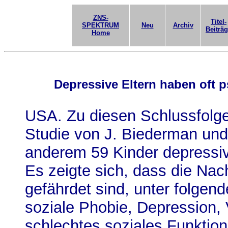
ZNS-
Titel-
SPEKTRUM
Neu
Archiv
Beiträ
Home
Depressive Eltern haben oft p
USA. Zu diesen Schlussfolge
Studie von J. Biederman und 
anderem 59 Kinder depressiv
Es zeigte sich, dass die N
gefährdet sind, unter folgen
soziale Phobie, Depression,
schlechtes soziales Funktio