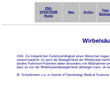
ZNS-
Titel-
SPEKTRUM
Neu
Archiv
Beiträ
Home
Wirbelsäu
USA. Zur körperlichen Funktionsfähigkeit eines Menschen tragen 
veranschaulicht, ist auch die Beweglichkeit der Wirbelsäule hierf
würden Parkinson-Patienten daher besonders von Maßnahmen profitie
dass es von der Wirbelsäulenbeweglichkeit abhängen kann, ob e
M. Schenkmann u.a. in Journal of Gerontology Medical Science