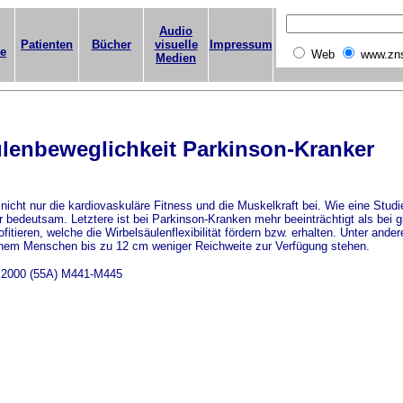
Audio
Patienten
Bücher
visuelle
Impressum
ge
Web
www.zn
Medien
lenbeweglichkeit Parkinson-Kranker
nicht nur die kardiovaskuläre Fitness und die Muskelkraft bei. Wie eine St
ür bedeutsam. Letztere ist bei Parkinson-Kranken mehr beeinträchtigt als bei 
ren, welche die Wirbelsäulenflexibilität fördern bzw. erhalten. Unter andere
inem Menschen bis zu 12 cm weniger Reichweite zur Verfügung stehen.
s 2000 (55A) M441-M445