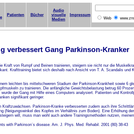
Audio
Patienten
Bücher
visuelle
Impressum
ge
Web
www.zn
Medien
ing verbessert Gang Parkinson-Kranker
raft von Rumpf und Beinen trainieren, steigern sie nicht nur die Muskelkraf
kant. Krafttraining bietet sich deshalb nach Ansicht von T. A. Scandalis und
nem leichten bis mittelschweren Stadium der Parkinson-Krankheit sowie 6 gle
mpfmuskeln zu trainieren. Die anfängliche Gewichtsbelastung betrug 60 Proz
wurde der Gang mit Hilfe eines Computers analysiert. Patienten und Kontrol
nken signifikant geringer.
n Kraftzuwächsen. Parkinson-Kranke verbesserten zudem auch ihre Schrittläng
ng (Neigungswinkel des Kopfes im Verhältnis zum Boden). Eine Erhöhung der S
teigern will, muss man wohl auch andere Trainingsmethoden nutzen, meinen 
tients with Parkinson´s disease. Am. J. Phys. Med. Rehabil. 2001 (80) 38-43