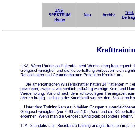
ZNS-
Titel-
SPEKTRUM
Neu
Archiv
Beiträ
Home
Krafttrain
USA. Wenn Parkinson-Patienten acht Wochen lang konsequent die K
Gehgeschwindigkeit und die Körperhaltung verbessern sich signifi
Rehabilitation und Gesunderhaltung Parkinson-Kranker an.
Die amerikanischen Wissenschaftler hatten 14 Patienten mit ei
gewonnen, zweimal wöchentlich tatkräftig wichtige Bein- und Ru
Wiederholung. Vor und nach dem achtwöchigen Trainingszeitraum 
ähnlich kräftig: Lediglich die Bauchkraft war bei den Parkinson-Kra
Unter dem Training kam es in beiden Gruppen zu vergleichbare
Gehgeschwindigkeit (von 0,93 auf 1,0 m/sec) und die Körperhaltu
erkennen. Wenn man die Gehgeschwindigkeit besonders effektiv s
T. A. Scandalis u.a.: Resistance training and gait function in pa