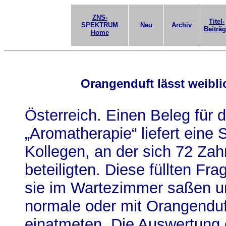
ZNS-
Titel-
SPEKTRUM
Neu
Archiv
Beiträ
Home
Orangenduft lässt weibli
Österreich. Einen Beleg für 
„Aromatherapie“ liefert eine 
Kollegen, an der sich 72 Zah
beteiligten. Diese füllten F
sie im Wartezimmer saßen u
normale oder mit Orangenduft
einatmeten. Die Auswertung