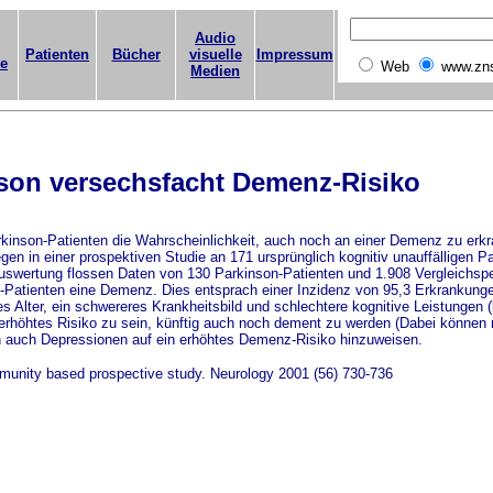
Audio
Patienten
Bücher
visuelle
Impressum
ge
Web
www.zn
Medien
son versechsfacht Demenz-Risiko
arkinson-Patienten die Wahrscheinlichkeit, auch noch an einer Demenz zu erk
en in einer prospektiven Studie an 171 ursprünglich kognitiv unauffälligen P
auswertung flossen Daten von 130 Parkinson-Patienten und 1.908 Vergleichsper
-Patienten eine Demenz. Dies entsprach einer Inzidenz von 95,3 Erkrankung
es Alter, ein schwereres Krankheitsbild und schlechtere kognitive Leistungen (
 erhöhtes Risiko zu sein, künftig auch noch dement zu werden (Dabei könne
n auch Depressionen auf ein erhöhtes Demenz-Risiko hinzuweisen.
mmunity based prospective study. Neurology 2001 (56) 730-736