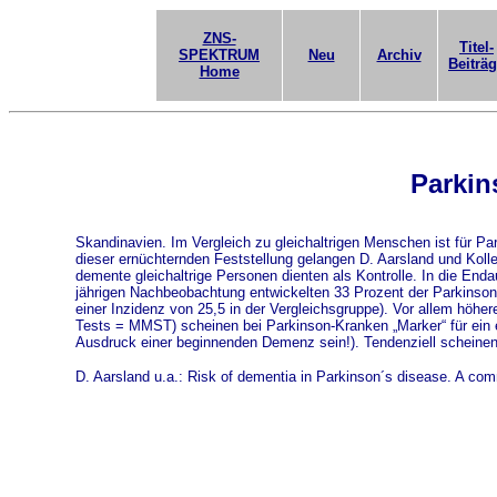
ZNS-
Titel-
SPEKTRUM
Neu
Archiv
Beiträ
Home
Parkin
Skandinavien. Im Vergleich zu gleichaltrigen Menschen ist für P
dieser ernüchternden Feststellung gelangen D. Aarsland und Kolleg
demente gleichaltrige Personen dienten als Kontrolle. In die End
jährigen Nachbeobachtung entwickelten 33 Prozent der Parkinson
einer Inzidenz von 25,5 in der Vergleichsgruppe). Vor allem höher
Tests = MMST) scheinen bei Parkinson-Kranken „Marker“ für ein
Ausdruck einer beginnenden Demenz sein!). Tendenziell scheine
D. Aarsland u.a.: Risk of dementia in Parkinson´s disease. A co