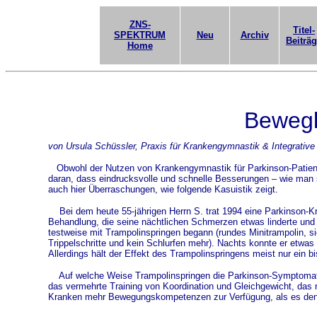
ZNS-
Titel-
SPEKTRUM
Neu
Archiv
Beiträ
Home
Bewegl
von Ursula Schüssler, Praxis für Krankengymnastik & Integrativ
Obwohl der Nutzen von Krankengymnastik für Parkinson-Patienten
daran, dass eindrucksvolle und schnelle Besserungen – wie man 
auch hier Überraschungen, wie folgende Kasuistik zeigt.
Bei dem heute 55-jährigen Herrn S. trat 1994 eine Parkinson-Kra
Behandlung, die seine nächtlichen Schmerzen etwas linderte und d
testweise mit Trampolinspringen begann (rundes Minitrampolin, sie
Trippelschritte und kein Schlurfen mehr). Nachts konnte er etwas
Allerdings hält der Effekt des Trampolinspringens meist nur ein b
Auf welche Weise Trampolinspringen die Parkinson-Symptomatik be
das vermehrte Training von Koordination und Gleichgewicht, das n
Kranken mehr Bewegungskompetenzen zur Verfügung, als es den A