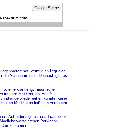
s-spektrum.com
ungsprogramms. Vermutlich liegt dies
er die Ausnahme sind. Dennoch gibt es
err S. eine krankengymnastische
h im Jahr 2000 ein, als Herr S.
Schrittlänge wieder gehen konnte (keine
kinson-Medikation ließ sich verringern.
 der Aufforderungsreiz des Trampolins,
. Möglicherweise stehen Parkinson-
ießen zu können.