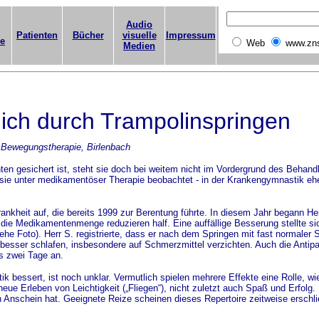
Audio
Patienten
Bücher
visuelle
Impressum
ge
Web
www.zn
Medien
ich durch Trampolinspringen
e Bewegungstherapie, Birlenbach
 gesichert ist, steht sie doch bei weitem nicht im Vordergrund des Behandl
sie unter medikamentöser Therapie beobachtet - in der Krankengymnastik eh
nkheit auf, die bereits 1999 zur Berentung führte. In diesem Jahr begann H
ie Medikamentenmenge reduzieren half. Eine auffällige Besserung stellte sic
he Foto). Herr S. registrierte, dass er nach dem Springen mit fast normaler 
 besser schlafen, insbesondere auf Schmerzmittel verzichten. Auch die Antipar
is zwei Tage an.
ssert, ist noch unklar. Vermutlich spielen mehrere Effekte eine Rolle, wie
eue Erleben von Leichtigkeit („Fliegen“), nicht zuletzt auch Spaß und Erfolg
nschein hat. Geeignete Reize scheinen dieses Repertoire zeitweise erschl