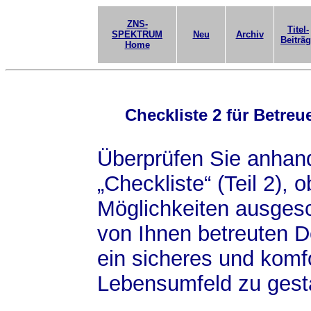
ZNS-
Titel-
SPEKTRUM
Neu
Archiv
Beiträ
Home
Checkliste 2 für Betre
Überprüfen Sie anhand
„Checkliste“ (Teil 2), 
Möglichkeiten ausges
von Ihnen betreuten 
ein sicheres und komf
Lebensumfeld zu gesta