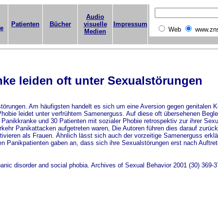
Audio
Patienten
Bücher
visuelle
Impressum
ge
Web
www.zn
Medien
ke leiden oft unter Sexualstörungen
störungen. Am häufigsten handelt es sich um eine Aversion gegen genitalen K
n Phobie leidet unter verfrühtem Samenerguss. Auf diese oft übersehenen Begl
Panikkranke und 30 Patienten mit sozialer Phobie retrospektiv zur ihrer Sexu
hr Panikattacken aufgetreten waren, Die Autoren führen dies darauf zurück, 
vieren als Frauen. Ähnlich lässt sich auch der vorzeitige Samenerguss erklär
en Panikpatienten gaben an, dass sich ihre Sexualstörungen erst nach Auftret
 panic disorder and social phobia. Archives of Sexual Behavior 2001 (30) 369-3