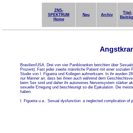
ZNS-
Titel-
SPEKTRUM
Neu
Archiv
Beiträ
Home
Angstkran
Brasilien/USA. Drei von vier Panikkranken berichten über Sexual
Prozent). Fast jeder zweite männliche Patient mit einer soziale
Studie von I. Figueira und Kollegen aufmerksam. In ihr wurden 28 
nur Männer an, dass bei ihnen auch während dem Geschlechtsverke
beim Sex sind und daher ihr autonomes Nervensystem stärker akti
sexuelle Erregung und beschleunigt so die Ejakulation. Die meist
haben.
I. Figueira u.a.: Sexual dysfunction: a neglected complication of