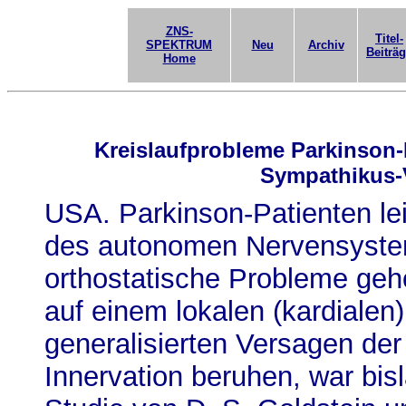
ZNS-
Titel-
SPEKTRUM
Neu
Archiv
Beiträ
Home
Kreislaufprobleme Parkinson-
Sympathikus-
USA. Parkinson-Patienten lei
des autonomen Nervensyste
orthostatische Probleme geh
auf einem lokalen (kardialen
generalisierten Versagen de
Innervation beruhen, war bis