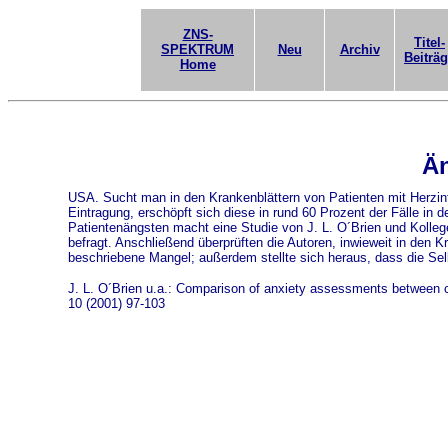
ZNS-
Titel-
SPEKTRUM
Neu
Archiv
Beiträ
Home
Än
USA. Sucht man in den Krankenblättern von Patienten mit Herzinf
Eintragung, erschöpft sich diese in rund 60 Prozent der Fälle in
Patientenängsten macht eine Studie von J. L. O´Brien und Kolle
befragt. Anschließend überprüften die Autoren, inwieweit in den
beschriebene Mangel; außerdem stellte sich heraus, dass die Sel
J. L. O´Brien u.a.: Comparison of anxiety assessments between clin
10 (2001) 97-103