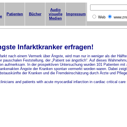
Audio
Patienten
Bücher
visuelle
Impressum
ge
Web
www.zn
Medien
gste Infarktkranker erfragen!
arkt nach einem Vermerk über Ängste, wird man nur in weniger als der Hälfte
 der pauschalen Feststellung, der „Patient sei ängstlich“. Auf dieses Wahrneh
gen aufmerksam. In der prospektiven Untersuchung wurden 101 Patienten mit 
 Krankenakten Ängste der Kranken spontan vermerkt worden waren. Dabei zeigte
bstauskünfte der Kranken und die Fremdeinschätzung durch Ärzte und Pflegepe
icians and patients with acute myocardial infarction in cardiac critical care 