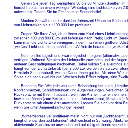
Gehen Sie jeden Tag wenigstens 30 bis 60 Minuten draußen im He
herrscht selbst an einem wolkigen Wintertag eine Lichtstärke von 
aufweisen). Tragen Sie im Freien keine Sonnenbrille!
Machen Sie während der dunklen Jahreszeit Urlaub im Süden od
von Lichtstärken bis zu 100.000 Lux profitieren.
Fragen Sie Ihren Arzt, ob er Ihnen zum Kauf eines Lichttherapie
zwischen 400 und 800 Euro und liefern (je nach Preis) Licht im Bere
kann man die Lichtstärke verringern, indem man einen größeren Abstan
„weißes“ Licht und filtern schädliche UV-Anteile heraus. Je „weißer“ d
Nehmen Sie täglich und zwar möglichst morgens (alternativ: aben
verfügen. Während Sie sich der Lichtquelle zuwenden und die Augen 
anderen Beschäftigungen nachgehen. Dabei sollten Sie allerdings au
hängt von der Lichtstärke ab (bei 2.500 Lux werden bis zu zwei Stun
Ermitteln Sie individuell, welche Dauer Ihnen gut tut. Mit einer Wirk
Sollte sich nach zwei bis drei Wochen kein Effekt zeigen, sind Zweif
Beachten Sie: Wie jede wirksame Behandlung hat auch „Lichtthe
Kopfschmerzen, Schlafstörungen und Augenreizungen. Verzichten Sie
Rücksprache mit Ihrem Hausarzt, wenn Sie Arzneimittel einnehmen, 
bewirken können (zum Beispiel Lithium, Johanniskraut, Melatonin). M
Rücksprache mit einem Arzt anwenden. Lassen Sie sich vor dem Begi
wenn Sie unter Augenerkrankungen leiden!
„Winterdepressive“ profitieren meist nicht nur von „Lichtbädern
bringt offenbar den „schlafenden“ Stoffwechsel in Schwung. Ähnliches
aktivierende Substanzen anwenden und auf ruhig stellende verzichte