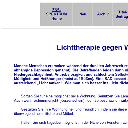
ZNS-
Titel-
SPEKTRUM
Neu
Archiv
Beiträ
Home
Lichttherapie gegen 
Manche Menschen erkranken während der dunklen Jahreszeit re
abhängige Depression genannt). Die Betreffenden leiden dann 
Niedergeschlagenheit, Antriebslosigkeit und schlechtem Selbstw
Müdigkeit und Heißhunger (meist auf Süßes). Eine SAD bessert s
ausreichend „Licht tanken“. Wie man sich besser ins Licht rückt
Sorgen Sie für eine möglichst helle Wohnung. Benutzen Sie Lam
Auch wenn Schummerlicht (Kerzenschein) noch so beschaulich wirke
Gestalten Sie Ihre Wohnung hell und freundlich, indem sie diese
überwiegend helle Stoffe und Möbel.
Halten Sie sich tagsüber möglichst in der Nähe von Fenstern auf