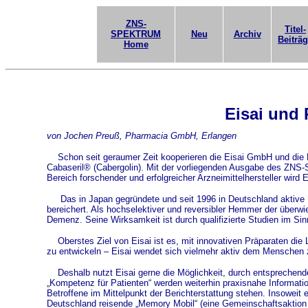
ZNS-
Titel-
SPEKTRUM
Neu
Archiv
Beiträ
Home
Eisai und
von Jochen Preuß, Pharmacia GmbH, Erlangen
Schon seit geraumer Zeit kooperieren die Eisai GmbH und die
Cabaseril® (Cabergolin). Mit der vorliegenden Ausgabe des ZNS
Bereich forschender und erfolgreicher Arzneimittelhersteller wird E
Das in Japan gegründete und seit 1996 in Deutschland aktive 
bereichert. Als hochselektiver und reversibler Hemmer der über
Demenz. Seine Wirksamkeit ist durch qualifizierte Studien im Si
Oberstes Ziel von Eisai ist es, mit innovativen Präparaten die
zu entwickeln – Eisai wendet sich vielmehr aktiv dem Menschen 
Deshalb nutzt Eisai gerne die Möglichkeit, durch entsprechen
„Kompetenz für Patienten“ werden weiterhin praxisnahe Informati
Betroffene im Mittelpunkt der Berichterstattung stehen. Insowe
Deutschland reisende „Memory Mobil“ (eine Gemeinschaftsaktion un