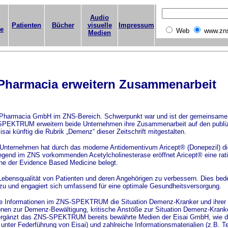
Audio
Patienten
Bücher
visuelle
Impressum
ge
Web
www.zn
Medien
 Pharmacia erweitern Zusammenarbeit
 Pharmacia GmbH im ZNS-Bereich. Schwerpunkt war und ist der gemeinsame 
-SPEKTRUM erweitern beide Unternehmen ihre Zusammenarbeit auf den publiz
isai künftig die Rubrik „Demenz“ dieser Zeitschrift mitgestalten.
Unternehmen hat durch das moderne Antidementivum Aricept® (Donepezil) d
wiegend im ZNS vorkommenden Acetylcholinesterase eröffnet Aricept® eine ra
nne der Evidence Based Medicine belegt.
 Lebensqualität von Patienten und deren Angehörigen zu verbessern. Dies bed
zu und engagiert sich umfassend für eine optimale Gesundheitsversorgung.
de Informationen im ZNS-SPEKTRUM die Situation Demenz-Kranker und ihrer 
onen zur Demenz-Bewältigung, kritische Anstöße zur Situation Demenz-Kranke
it ergänzt das ZNS-SPEKTRUM bereits bewährte Medien der Eisai GmbH, wie di
ter Federführung von Eisai) und zahlreiche Informationsmaterialien (z.B. Tes