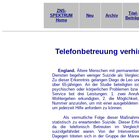
ZNS-
Titel-
SPEKTRUM
Neu
Archiv
Beiträ
Home
Telefonbetreuung verhin
England.
Ältere Menschen mit permanenter 
Diensten begehen weniger Suizide als Vergleic
Zu dieser Erkenntnis gelangen Diego de Leo und
über 65-jährigen. An der Studie beteiligten 
psychischen oder körperlichen Problemen bzw. so
Service bot drei Leistungen: 1. zwei Anr
Wohlergehen erkundigten, 2. die Möglichkeit
Nummer anzurufen, um mit einer ausgebildeten K
um jederzeit Hilfe anfordern zu können.
Als vermutliche Folge dieser Maßnahmen e
statistisch zu erwartenden Suizide. Dieser Erfo
da die telefonisch Betreuten im Vergleic
suizidgefährdet waren. Von der Intervention
Dagegen töteten sich in der Gruppe der Männe