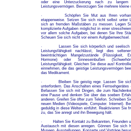
oder eine Unterzuckerung nach zu langem Fa
Leistungsvermögen. Bevorzugen Sie mehrere kleine u
·
Schöpfen Sie Mut aus Ihren vorhan
etappenweise. Setzen Sie sich nicht selbst unter 
sich an fremden Maßstäben zu messen. Legen Si
komplizierte Aufgaben möglichst in einer stressfreie
vor allem solche Aufgaben, bei denen Sie Ihre Stä
Scheuen Sie sich nicht vor einem Aufgabenwechsel. 
·
Lassen Sie sich körperlich und seelisch
Leistungsfähigkeit nachlässt, liegt dies selt
beeinträchtigen Mangelzustände (Flüssigkeit, En
Hormone) oder Sinneseinbußen (Schwerhör
Leistungsfähigkeit. Gleichen Sie diese aus! Kontrolli
einnehmen, die das geistige Leistungsvermögen bee
das Medikament.
·
Bleiben Sie geistig rege. Lassen Sie sic
unterfordern. Das Anschalten eines Fernsehgerätes 
Befassen Sie sich mit Dingen, die zum Nachdenke
eine Pause und denken Sie über das soeben Erfah
anderen. Greifen Sie öfter zum Telefon. Schreiben Si
neuen Medien (Videospiele, Computer. Internet). Be
geduldig in diese Welten einführt. Reaktivieren Sie 
zu, das Sie anregt und ihn Bewegung hält.
·
Halten Sie Kontakt zu Bekannten, Freunden 
Austausch mit diesen anregen. Gönnen Sie sich h
Museen, Ausstellungen, Konzerte und Vorträge besu