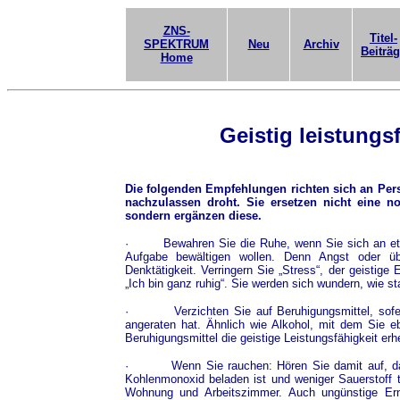
ZNS-
Titel-
SPEKTRUM
Neu
Archiv
Beiträ
Home
Geistig leistungs
Die folgenden Empfehlungen richten sich an Pers
nachzulassen droht. Sie ersetzen nicht eine 
sondern ergänzen diese.
·
Bewahren Sie die Ruhe, wenn Sie sich an etw
Aufgabe bewältigen wollen. Denn Angst oder üb
Denktätigkeit. Verringern Sie „Stress“, der geistige
„Ich bin ganz ruhig“. Sie werden sich wundern, wie st
·
Verzichten Sie auf Beruhigungsmittel, sofe
angeraten hat. Ähnlich wie Alkohol, mit dem Sie e
Beruhigungsmittel die geistige Leistungsfähigkeit erh
·
Wenn Sie rauchen: Hören Sie damit auf, d
Kohlenmonoxid beladen ist und weniger Sauerstoff t
Wohnung und Arbeitszimmer. Auch ungünstige Ern