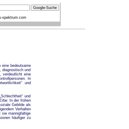
s-spektrum.com
n eine bedeutsame
, diagnostisch und
 verdeutlicht eine
ntrollpersonen. In
wortlichkeit“ und
Schlechtheit“ und
Erbe: In der frühen
oziale Gebilde als
digendem Verhalten
t sie mannigfaltige
sionen häufiger zu