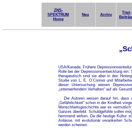
ZNS-
Titel-
SPEKTRUM
Neu
Archiv
Beiträ
Home
„Sc
USA/Kanada. Frühere Depressionseinteilu
Rolle bei der Depressionsentwicklung ein.
therapeutisch sind sie aber in den Hinter
Studie von L. E. O´Connor und Mitarbeite
dieser Untersuchung wiesen Depressive 
„unterwerfendem Verhalten“ auf als Gesund
Die Autoren weisen darauf hin, dass ma
„Gefährlichkeit“ schon in der Kindheit vor
Menschheitsgeschichte war es vermutlich ex
Ganzes überlebt. Schuldgefühle sollen mög
hemmend wirken. Da die heutige Kultur stark
Anlässe, mit evolutionär verankerten Sch
werden scheinen.