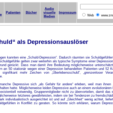
Audio
Patienten
Bücher
visuelle
Impressum
ge
Web
www.zn
Medien
huld“ als Depressionsauslöser
ngen kannten eine „Schuld-Depression“. Dadurch räumten sie Schuldgefühle
 Schuldgefühle gelten zwar weiterhin als typische Symptome einer Depression
grund gerückt. Dass man damit ihre Bedeutung möglicherweise unterschätzt,
rn an 50 stationär wegen einer Depression behandelten Patienten und 52 Ko
signifikant mehr Zeichen von „Überlebensschuld“, „grenzenloser Verant
e.
nche Depressive sich „als Gefahr für andere“ erleben, weil man ihnen „
gehalten hatte. Möglicherweise leiden Depressive auch an einem evolutionären 
istentiell notwendig, Gruppenmitglieder nicht zu übervorteilen, damit das s
licherweise letzteres gewährleisten, indem sie bei Tendenzen zu fremdschä
 individualistisch ausgerichtet ist und auf „Gleichheit“ wenig achtet, liefer
uldgefühlen in Konflikt zu geraten. So könnte sich erklären, warum Depres