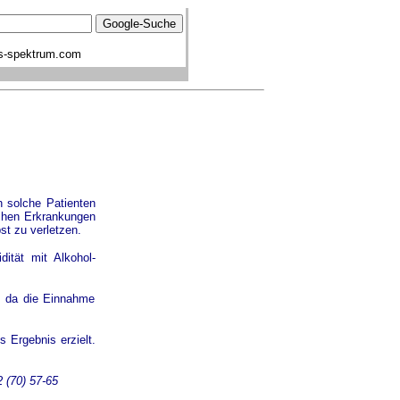
s-spektrum.com
h solche Patienten
schen Erkrankungen
st zu verletzen.
ität mit Alkohol-
n, da die Einnahme
s Ergebnis erzielt.
2 (70) 57-65