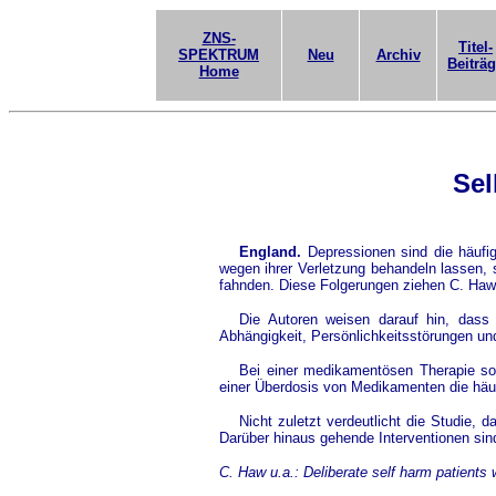
ZNS-
Titel-
SPEKTRUM
Neu
Archiv
Beiträ
Home
Sel
England.
Depressionen sind die häufi
wegen ihrer Verletzung behandeln lassen,
fahnden. Diese Folgerungen ziehen C. Haw u
Die Autoren weisen darauf hin, dass 
Abhängigkeit, Persönlichkeitsstörungen un
Bei einer medikamentösen Therapie sol
einer Überdosis von Medikamenten die häuf
Nicht zuletzt verdeutlicht die Studie, 
Darüber hinaus gehende Interventionen sin
C. Haw u.a.: Deliberate self harm patients