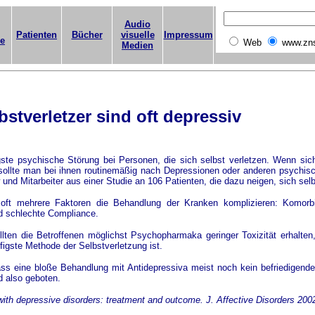
Audio
Patienten
Bücher
visuelle
Impressum
ge
Web
www.zn
Medien
bstverletzer sind oft depressiv
gste psychische Störung bei Personen, die sich selbst verletzen. Wenn sic
 sollte man bei ihnen routinemäßig nach Depressionen oder anderen psychi
nd Mitarbeiter aus einer Studie an 106 Patienten, die dazu neigen, sich selb
oft mehrere Faktoren die Behandlung der Kranken komplizieren: Komorbid
d schlechte Compliance.
lten die Betroffenen möglichst Psychopharmaka geringer Toxizität erhalte
igste Methode der Selbstverletzung ist.
dass eine bloße Behandlung mit Antidepressiva meist noch kein befriedigende
d also geboten.
 with depressive disorders: treatment and outcome.
J. Affective Disorders 200