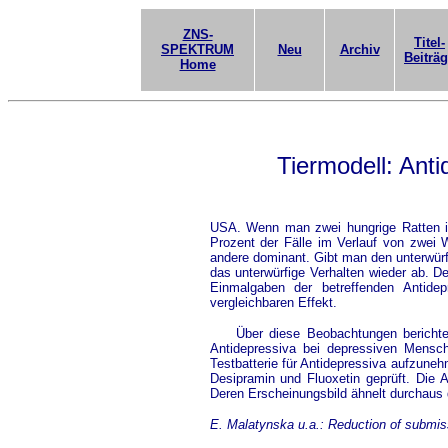
ZNS-
Titel-
SPEKTRUM
Neu
Archiv
Beiträ
Home
Tiermodell: Anti
USA. Wenn man zwei hungrige Ratten imme
Prozent der Fälle im Verlauf von zwei W
andere dominant. Gibt man den unterwürf
das unterwürfige Verhalten wieder ab. D
Einmalgaben der betreffenden Antid
vergleichbaren Effekt.
Über diese Beobachtungen berichten E
Antidepressiva bei depressiven Mensche
Testbatterie für Antidepressiva aufzune
Desipramin und Fluoxetin geprüft. Die
Deren Erscheinungsbild ähnelt durchaus 
E. Malatynska u.a.: Reduction of submiss