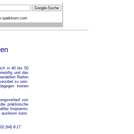
s-spektrum.com
ten
ich in 40 bis 50
erwürfig und das
handelten Ratten
ersibel zu sein.
dagegen keinen
ungsverlauf von
die präklinische
ftler Imipramin,
n auslösen kann.
002 (64) 8-17