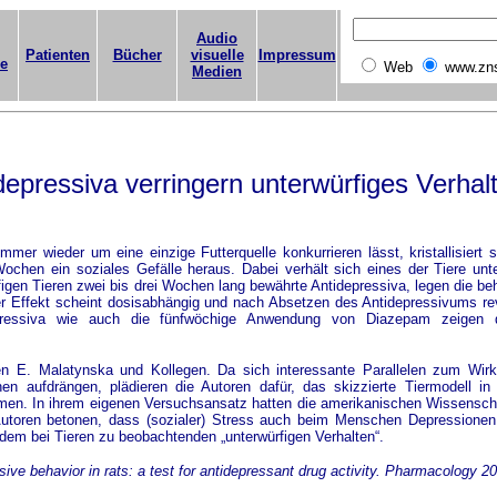
Audio
Patienten
Bücher
visuelle
Impressum
ge
Web
www.zn
Medien
depressiva verringern unterwürfiges Verhal
r wieder um eine einzige Futterquelle konkurrieren lässt, kristallisiert s
ochen ein soziales Gefälle heraus. Dabei verhält sich eines der Tiere unt
igen Tieren zwei bis drei Wochen lang bewährte Antidepressiva, legen die be
er Effekt scheint dosisabhängig und nach Absetzen des Antidepressivums rev
epressiva wie auch die fünfwöchige Anwendung von Diazepam zeigen 
. Malatynska und Kollegen. Da sich interessante Parallelen zum Wirk
n aufdrängen, plädieren die Autoren dafür, das skizzierte Tiermodell in 
hmen. In ihrem eigenen Versuchsansatz hatten die amerikanischen Wissenscha
 Autoren betonen, dass (sozialer) Stress auch beim Menschen Depressione
dem bei Tieren zu beobachtenden „unterwürfigen Verhalten“.
ive behavior in rats: a test for antidepressant drug activity. Pharmacology 2