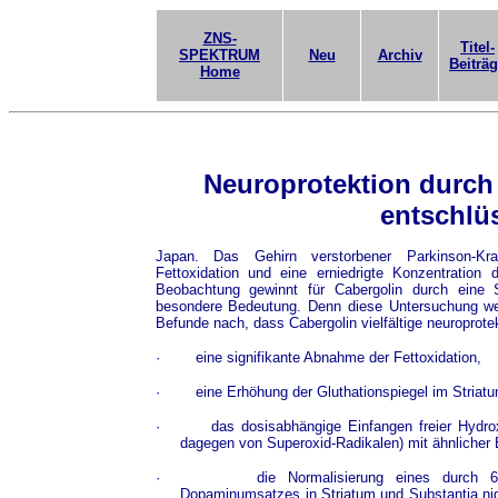
ZNS-
Titel-
SPEKTRUM
Neu
Archiv
Beiträ
Home
Neuroprotektion durch
entschlüs
Japan. Das Gehirn verstorbener Parkinson-Kr
Fettoxidation und eine erniedrigte Konzentration 
Beobachtung gewinnt für Cabergolin durch eine 
besondere Bedeutung. Denn diese Untersuchung weis
Befunde nach, dass Cabergolin vielfältige neuroprotek
·
eine signifikante Abnahme der Fettoxidation,
·
eine Erhöhung der Gluthationspiegel im Striatu
·
das dosisabhängige Einfangen freier Hydrox
dagegen von Superoxid-Radikalen) mit ähnlicher E
·
die Normalisierung eines durch 6
Dopaminumsatzes in Striatum und Substantia nig