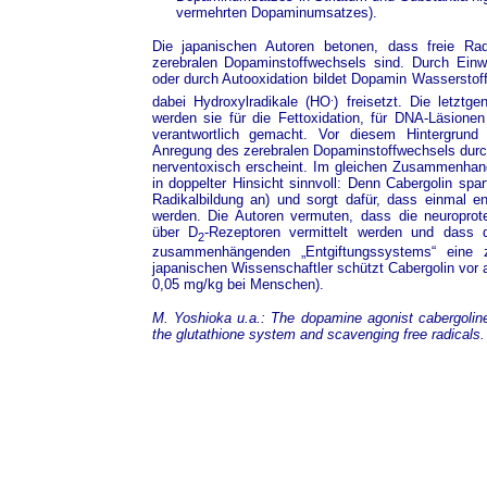
vermehrten Dopaminumsatzes).
Die japanischen Autoren betonen, dass freie Ra
zerebralen Dopaminstoffwechsels sind. Durch Ei
oder durch Autooxidation bildet Dopamin Wasserstoff
.
dabei Hydroxylradikale (HO
) freisetzt. Die letztg
werden sie für die Fettoxidation, für DNA-Läsione
verantwortlich gemacht. Vor diesem Hintergrund 
Anregung des zerebralen Dopaminstoffwechsels durch
nerventoxisch erscheint. Im gleichen Zusammenhan
in doppelter Hinsicht sinnvoll: Denn Cabergolin spar
Radikalbildung an) und sorgt dafür, dass einmal e
werden. Die Autoren vermuten, dass die neuroprot
über D
-Rezeptoren vermittelt werden und dass d
2
zusammenhängenden „Entgiftungssystems“ eine z
japanischen Wissenschaftler schützt Cabergolin vor al
0,05 mg/kg bei Menschen).
M. Yoshioka u.a.: The dopamine agonist cabergoline
the glutathione system and scavenging free radicals