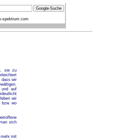
s-spektrum.com
, sie zu
rleichtert
, dass wir
wältigen.
 und auf
deutlicht
leben wir
n
bzw. wo
etroffene
 man sich
 mehr mit