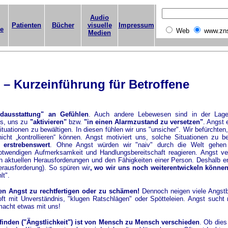
Audio
Patienten
Bücher
visuelle
Impressum
ge
Web
www.zn
Medien
 – Kurzeinführung für Betroffene
dausstattung" an Gefühlen
. Auch andere Lebewesen sind in der Lage
es, uns zu
"aktivieren"
bzw.
"in einen Alarmzustand zu versetzen"
. Angst e
tuationen zu bewältigen. In diesen fühlen wir uns "unsicher". Wir befürchten
ht „kontrollieren“ können. Angst motiviert uns, solche Situationen zu be
 erstrebenswert
. Ohne Angst würden wir "naiv" durch die Welt gehen
otwendigen Aufmerksamkeit und Handlungsbereitschaft reagieren. Angst ver
n aktuellen Herausforderungen und den Fähigkeiten einer Person. Deshalb er
erausforderung). So spüren wir
, wo wir uns noch weiterentwickeln könne
lt".
en Angst zu rechtfertigen oder zu schämen!
Dennoch neigen viele Angstb
oft mit Unverständnis, "klugen Ratschlägen" oder Spötteleien. Angst sucht
 macht etwas mit uns!
inden ("Ängstlichkeit") ist von Mensch zu Mensch verschieden
. Ob dies