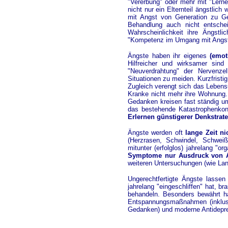
"Vererbung" oder mehr mit "Lernen
nicht nur ein Elternteil ängstli
mit Angst von Generation zu Gen
Behandlung auch nicht entschei
Wahrscheinlichkeit ihre Ängstli
"Kompetenz im Umgang mit Angst
Ängste haben ihr eigenes
(emot
Hilfreicher und wirksamer sin
"Neuverdrahtung" der Nervenzel
Situationen zu meiden. Kurzfristig
Zugleich verengt sich das Lebensu
Kranke nicht mehr ihre Wohnung. 
Gedanken kreisen fast ständig u
das bestehende Katastrophenkonz
Erlernen günstigerer Denkstrat
Ängste werden oft
lange Zeit ni
(Herzrasen, Schwindel, Schweiß
mitunter (erfolglos) jahrelang "o
Symptome nur Ausdruck von 
weiteren Untersuchungen (wie La
Ungerechtfertigte Ängste lassen
jahrelang "eingeschliffen" hat, b
behandeln. Besonders bewährt ha
Entspannungsmaßnahmen (inklusi
Gedanken) und moderne Antidepre