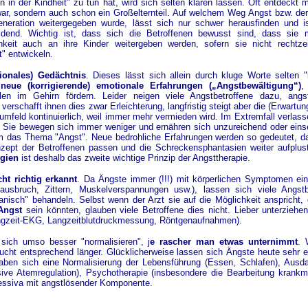
 in der Kindheit" zu tun hat, wird sich selten klären lassen. Oft entdeckt 
ch war, sondern auch schon ein Großelternteil. Auf welchem Weg Angst bzw. d
eration weitergegeben wurde, lässt sich nur schwer herausfinden und is
dend. Wichtig ist, dass sich die Betroffenen bewusst sind, dass sie 
chkeit auch an ihre Kinder weitergeben werden, sofern sie nicht rechtze
" entwickeln.
ionales) Gedächtnis
. Dieses lässt sich allein durch kluge Worte selten "
d
neue (korrigierende) emotionale Erfahrungen („Angstbewältigung“)
,
len im Gehirn fördern. Leider neigen viele Angstbetroffene dazu, angs
 verschafft ihnen dies zwar Erleichterung, langfristig steigt aber die (Erwartu
mfeld kontinuierlich, weil immer mehr vermieden wird. Im Extremfall verlass
Sie bewegen sich immer weniger und ernähren sich unzureichend oder einsei
m das Thema "Angst". Neue bedrohliche Erfahrungen werden so gedeutet, da
ept der Betroffenen passen und die Schreckensphantasien weiter aufplus
egien
ist deshalb das zweite wichtige Prinzip der Angsttherapie.
cht richtig erkannt
. Da Ängste immer (!!!) mit körperlichen Symptomen ei
ausbruch, Zittern, Muskelverspannungen usw.), lassen sich viele Angstb
rganisch" behandeln. Selbst wenn der Arzt sie auf die Möglichkeit anspricht,
Angst
sein könnten, glauben viele Betroffene dies nicht. Lieber unterziehen
ngzeit-EKG, Langzeitblutdruckmessung, Röntgenaufnahmen).
 sich umso besser "normalisieren", j
e rascher man etwas unternimmt
. 
raucht entsprechend länger. Glücklicherweise lassen sich Ängste heute sehr e
ben sich eine Normalisierung der Lebensführung (Essen, Schlafen), Ausda
ve Atemregulation), Psychotherapie (insbesondere die Bearbeitung krank
ssiva mit angstlösender Komponente.