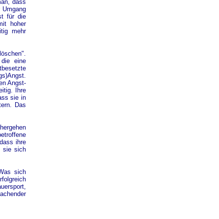
man, dass
er Umgang
t für die
mit hoher
itig mehr
löschen".
 die eine
tbesetzte
ngs)Angst.
en Angst-
tig. Ihre
ss sie in
tern. Das
nhergehen
etroffene
 dass ihre
 sie sich
Was sich
rfolgreich
uersport,
machender