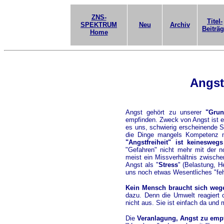
ZNS-
Titel-
SPEKTRUM
Neu
Archiv
Beiträ
Home
Angst
Angst gehört zu unserer
"Grun
empfinden. Zweck von Angst ist 
es uns, schwierig erscheinende Si
die Dinge mangels Kompetenz nic
"Angstfreiheit" ist keineswegs
"Gefahren" nicht mehr mit der n
meist ein Missverhältnis zwische
Angst als "
Stress
" (Belastung, H
uns noch etwas Wesentliches "feh
Kein Mensch braucht sich weg
dazu. Denn die Umwelt reagiert 
nicht aus. Sie ist einfach da und
Die
Veranlagung, Angst zu empf